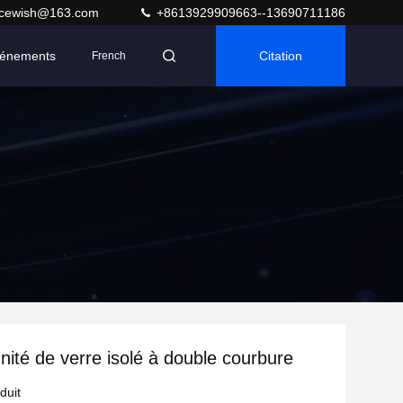
acewish@163.com
+8613929909663--13690711186
énements
Citation
French
Unité de verre isolé à double courbure
duit