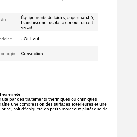
Équipements de loisirs, supermarché,
 du
blanchisserie, école, extérieur, dinant,
vivant
origine:
- Oui, oui.
'énergie:
Convection
ches en été.
traité par des traitements thermiques ou chimiques
traîne une compression des surfaces extérieures et une
t brisé, soit déchiqueté en petits morceaux plutôt que de