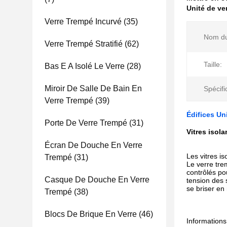
Unité de ve
Verre Trempé Incurvé
(35)
Nom du
Verre Trempé Stratifié
(62)
Taille:
Bas E A Isolé Le Verre
(28)
Miroir De Salle De Bain En
Spécifi
Verre Trempé
(39)
Édifices Un
Porte De Verre Trempé
(31)
Vitres isol
Écran De Douche En Verre
Les vitres i
Trempé
(31)
Le verre tre
contrôlés po
Casque De Douche En Verre
tension des 
se briser en
Trempé
(38)
Blocs De Brique En Verre
(46)
Informations 