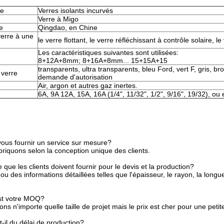
re
Verres isolants incurvés
Verre à Migo
e
Qingdao, en Chine
verre à une
le verre flottant, le verre réfléchissant à contrôle solaire, l
Les caractéristiques suivantes sont utilisées:
8+12A+8mm; 8+16A+8mm... 15+15A+15
transparents, ultra transparents, bleu Ford, vert F, gris, b
 verre
demande d'autorisation
Air, argon et autres gaz inertes.
6A, 9A 12A, 15A, 16A (1/4", 11/32", 1/2", 9/16", 19/32), ou
ous fournir un service sur mesure?
briquons selon la conception unique des clients.
 que les clients doivent fournir pour le devis et la production?
u des informations détaillées telles que l'épaisseur, le rayon, la longue
st votre MOQ?
s n'importe quelle taille de projet mais le prix est cher pour une petite
-il du délai de production?