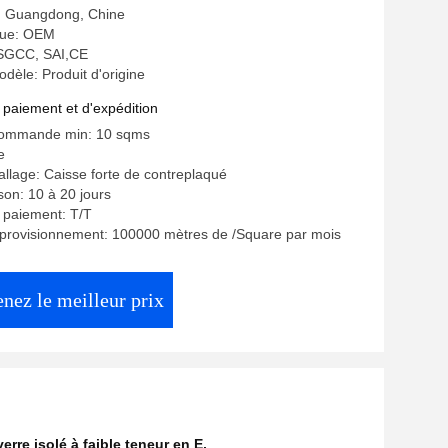
e: Guangdong, Chine
ue: OEM
: SGCC, SAI,CE
èle: Produit d'origine
 paiement et d'expédition
commande min: 10 sqms
e
allage: Caisse forte de contreplaqué
ison: 10 à 20 jours
 paiement: T/T
pprovisionnement: 100000 mètres de /Square par mois
nez le meilleur prix
erre isolé à faible teneur en E
,