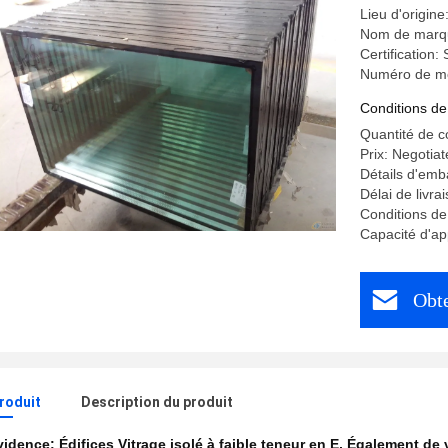
Lieu d'origin
Nom de marq
Certification
Numéro de mod
Conditions de
Quantité de 
Prix: Negotiat
Détails d'emb
Délai de livra
Conditions de
Capacité d'a
Obte
produit
Description du produit
évidence:
Édifices Vitrage isolé à faible teneur en E
,
Également de v