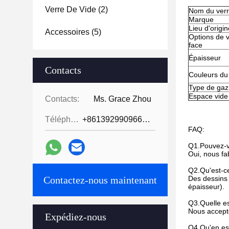
Verre De Vide
(2)
Nom du ver
Marque
Lieu d'origin
Accessoires
(5)
Options de 
face
Épaisseur
Contacts
Couleurs du
Type de gaz
Espace vide
Contacts:
Ms. Grace Zhou
Téléphone:
+8613929909663--13690711186
FAQ:
Q1.Pouvez-v
Oui, nous fa
Q2.Qu'est-ce
Contactez-nous maintenant
Des dessins o
épaisseur).
Q3.Quelle e
Nous accepton
Expédiez-nous
Q4.Qu'en est