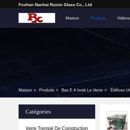
Foshan Nanhai Ruixin Glass Co., Ltd
Maison
Produits
Vidéos
Maison
>
Produits
>
Bas E A Isolé Le Verre
>
Édifices U
Catégories
Verre Trempé De Construction