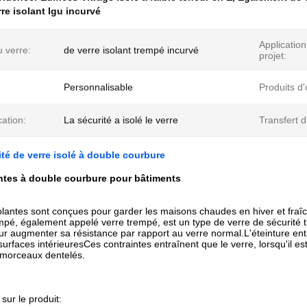
rre isolant Igu incurvé
Application
 verre:
de verre isolant trempé incurvé
projet:
Personnalisable
Produits d'
cation:
La sécurité a isolé le verre
Transfert d
ité de verre isolé à double courbure
antes à double courbure pour bâtiments
solantes sont conçues pour garder les maisons chaudes en hiver et fraî
mpé, également appelé verre trempé, est un type de verre de sécurité 
ur augmenter sa résistance par rapport au verre normal.L'éteinture en
surfaces intérieuresCes contraintes entraînent que le verre, lorsqu'il es
 morceaux dentelés.
sur le produit: