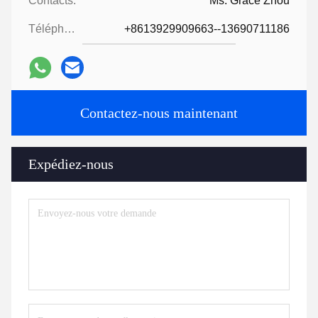
Contacts:
Ms. Grace Zhou
Téléphone:
+8613929909663--13690711186
Contactez-nous maintenant
Expédiez-nous