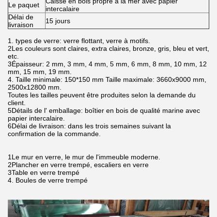
Caisse en bois propre à la mer avec papier
Le paquet
intercalaire
Délai de
15 jours
livraison
1. types de verre: verre flottant, verre à motifs.
2Les couleurs sont claires, extra claires, bronze, gris, bleu et vert,
etc.
3Épaisseur: 2 mm, 3 mm, 4 mm, 5 mm, 6 mm, 8 mm, 10 mm, 12
mm, 15 mm, 19 mm.
4. Taille minimale: 150*150 mm Taille maximale: 3660x9000 mm,
2500x12800 mm.
Toutes les tailles peuvent être produites selon la demande du
client.
5Détails de l' emballage: boîtier en bois de qualité marine avec
papier intercalaire.
6Délai de livraison: dans les trois semaines suivant la
confirmation de la commande.
1Le mur en verre, le mur de l'immeuble moderne.
2Plancher en verre trempé, escaliers en verre
3Table en verre trempé
4. Boules de verre trempé