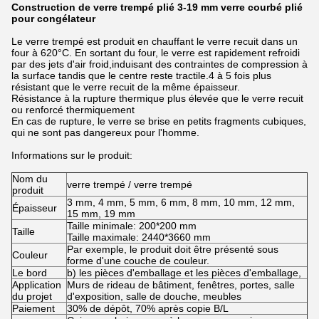
Construction de verre trempé plié 3-19 mm verre courbé plié
pour congélateur
Le verre trempé est produit en chauffant le verre recuit dans un
four à 620°C. En sortant du four, le verre est rapidement refroidi
par des jets d'air froid,induisant des contraintes de compression à
la surface tandis que le centre reste tractile.4 à 5 fois plus
résistant que le verre recuit de la même épaisseur.
Résistance à la rupture thermique plus élevée que le verre recuit
ou renforcé thermiquement
En cas de rupture, le verre se brise en petits fragments cubiques,
qui ne sont pas dangereux pour l'homme.
Informations sur le produit:
Nom du
verre trempé / verre trempé
produit
3 mm, 4 mm, 5 mm, 6 mm, 8 mm, 10 mm, 12 mm,
Épaisseur
15 mm, 19 mm
Taille minimale: 200*200 mm
Taille
Taille maximale: 2440*3660 mm
Par exemple, le produit doit être présenté sous
Couleur
forme d'une couche de couleur.
Le bord
b) les pièces d'emballage et les pièces d'emballage,
Application
Murs de rideau de bâtiment, fenêtres, portes, salle
du projet
d'exposition, salle de douche, meubles
Paiement
30% de dépôt, 70% après copie B/L