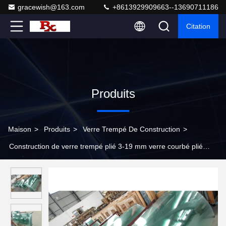
gracewish@163.com
+8613929909663--13690711186
Citation
Produits
Maison
>
Produits
>
Verre Trempé De Construction
>
Construction de verre trempé plié 3-19 mm verre courbé plié
pour congélateur