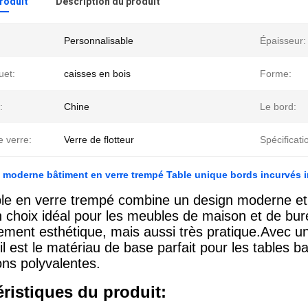
produit
Description du produit
Personnalisable
Épaisseur:
uet:
caisses en bois
Forme:
:
Chine
Le bord:
 verre:
Verre de flotteur
Spécificati
moderne bâtiment en verre trempé Table unique bords incurvés irré
ble en verre trempé combine un design moderne et u
n choix idéal pour les meubles de maison et de bur
ement esthétique, mais aussi très pratique.Avec un
il est le matériau de base parfait pour les tables b
ons polyvalentes.
éristiques du produit: