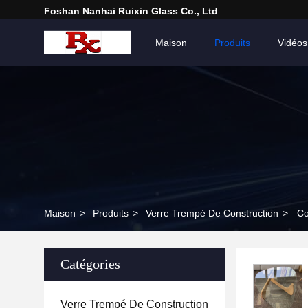
Foshan Nanhai Ruixin Glass Co., Ltd
Maison
Produits
Vidéos
Maison
>
Produits
>
Verre Trempé De Construction
>
Co
Catégories
Verre Trempé De Construction