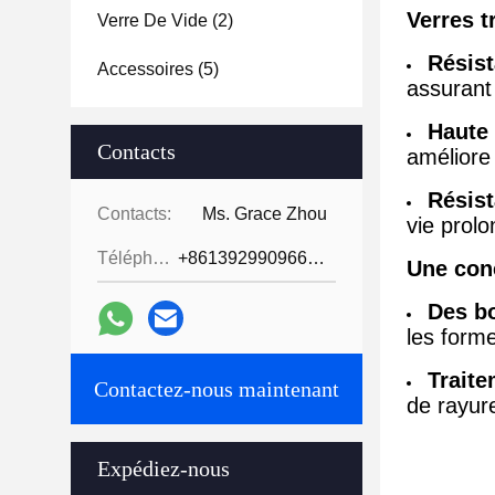
Verres t
Verre De Vide
(2)
Résist
Accessoires
(5)
assurant 
Haute 
Contacts
améliore
Résist
Contacts:
Ms. Grace Zhou
vie prol
Téléphone:
+8613929909663--13690711186
Une con
Des bo
les forme
Traite
Contactez-nous maintenant
de rayur
Expédiez-nous