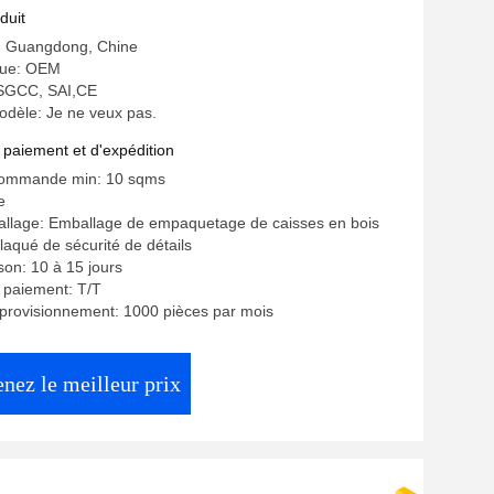
'entretien
duit
e: Guangdong, Chine
ue: OEM
: SGCC, SAI,CE
dèle: Je ne veux pas.
 paiement et d'expédition
commande min: 10 sqms
e
allage: Emballage de empaquetage de caisses en bois
laqué de sécurité de détails
ison: 10 à 15 jours
 paiement: T/T
provisionnement: 1000 pièces par mois
nez le meilleur prix