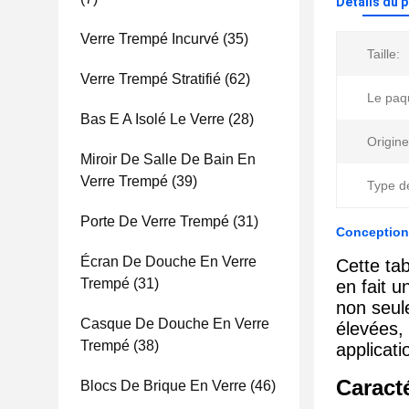
Détails du 
Verre Trempé Incurvé
(35)
Taille:
Verre Trempé Stratifié
(62)
Le paq
Bas E A Isolé Le Verre
(28)
Origine
Miroir De Salle De Bain En
Verre Trempé
(39)
Type de
Porte De Verre Trempé
(31)
Conception 
Écran De Douche En Verre
Cette ta
Trempé
(31)
en fait u
non seul
Casque De Douche En Verre
élevées, 
Trempé
(38)
applicati
Caract
Blocs De Brique En Verre
(46)