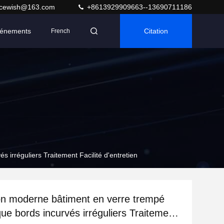
acewish@163.com
+8613929909663--13690711186
énements
Citation
French
irréguliers Traitement Facilité d'entretien
n moderne bâtiment en verre trempé
que bords incurvés irréguliers Traitement