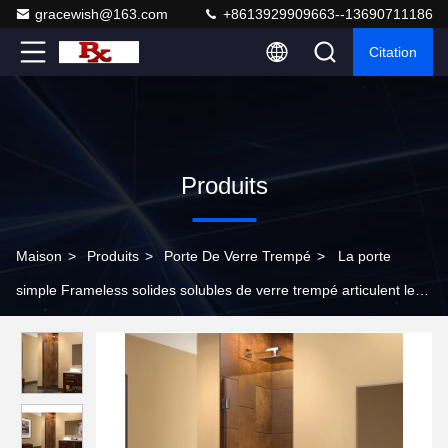
gracewish@163.com
+8613929909663--13690711186
Citation
Produits
Maison
>
Produits
>
Porte De Verre Trempé
>
La porte
simple Frameless solides solubles de verre trempé articulent les
portes en verre de douche d'espace libre d'oscillation