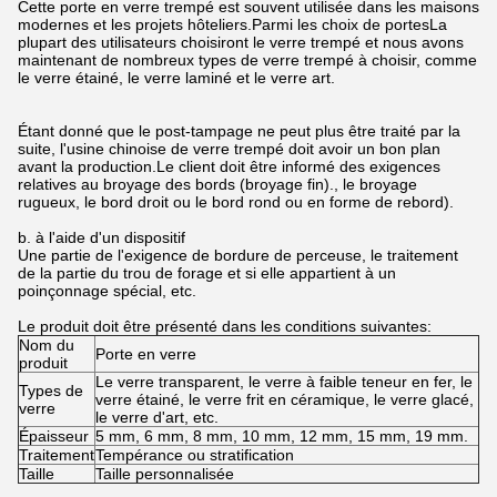
Cette porte en verre trempé est souvent utilisée dans les maisons
modernes et les projets hôteliers.Parmi les choix de portesLa
plupart des utilisateurs choisiront le verre trempé et nous avons
maintenant de nombreux types de verre trempé à choisir, comme
le verre étainé, le verre laminé et le verre art.
Étant donné que le post-tampage ne peut plus être traité par la
suite, l'usine chinoise de verre trempé doit avoir un bon plan
avant la production.Le client doit être informé des exigences
relatives au broyage des bords (broyage fin)., le broyage
rugueux, le bord droit ou le bord rond ou en forme de rebord).
b. à l'aide d'un dispositif
Une partie de l'exigence de bordure de perceuse, le traitement
de la partie du trou de forage et si elle appartient à un
poinçonnage spécial, etc.
Le produit doit être présenté dans les conditions suivantes:
Nom du
Porte en verre
produit
Le verre transparent, le verre à faible teneur en fer, le
Types de
verre étainé, le verre frit en céramique, le verre glacé,
verre
le verre d'art, etc.
Épaisseur
5 mm, 6 mm, 8 mm, 10 mm, 12 mm, 15 mm, 19 mm.
Traitement
Tempérance ou stratification
Taille
Taille personnalisée