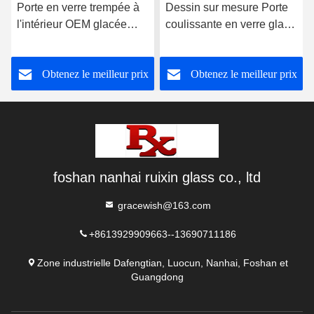
Porte en verre trempée à
Dessin sur mesure Porte
l'intérieur OEM glacée
coulissante en verre glacé
haute résistance au son
grillage grange avec kit de
matériel
Obtenez le meilleur prix
Obtenez le meilleur prix
foshan nanhai ruixin glass co., ltd
gracewish@163.com
+8613929909663--13690711186
Zone industrielle Dafengtian, Luocun, Nanhai, Foshan et
Guangdong