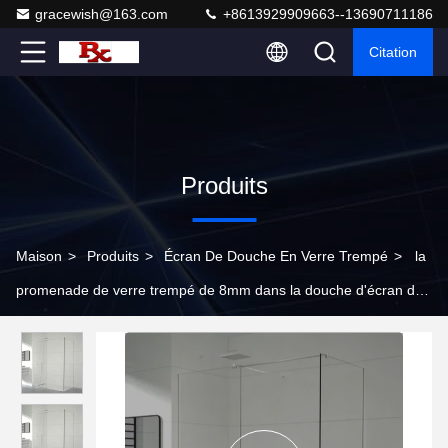
gracewish@163.com
+8613929909663--13690711186
Citation
Produits
Maison
>
Produits
>
Écran De Douche En Verre Trempé
>
la
promenade de verre trempé de 8mm dans la douche d'écran de
douche de salle de bains a fixé des panneaux de mur