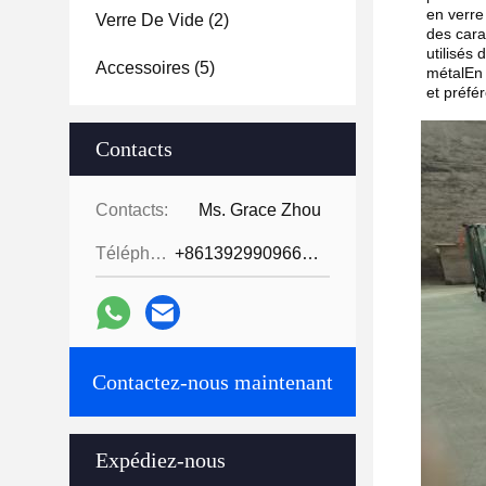
en verre
Verre De Vide
(2)
des cara
utilisés
Accessoires
(5)
métalEn 
et préfé
Contacts
Contacts:
Ms. Grace Zhou
Téléphone:
+8613929909663--13690711186
Contactez-nous maintenant
Expédiez-nous