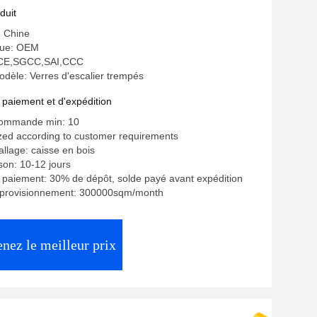
duit
: Chine
ue: OEM
n: CE,SGCC,SAI,CCC
èle: Verres d'escalier trempés
 paiement et d'expédition
commande min: 10
zed according to customer requirements
allage: caisse en bois
ison: 10-12 jours
 paiement: 30% de dépôt, solde payé avant expédition
pprovisionnement: 300000sqm/month
nez le meilleur prix