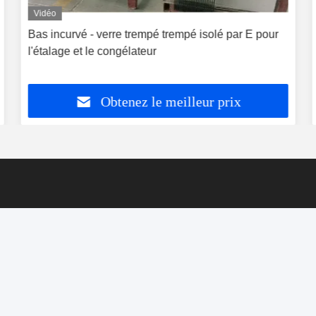
Vidéo
Bas incurvé - verre trempé trempé isolé par E pour
l'étalage et le congélateur
Obtenez le meilleur prix
foshan nanhai ruixin glass co., ltd