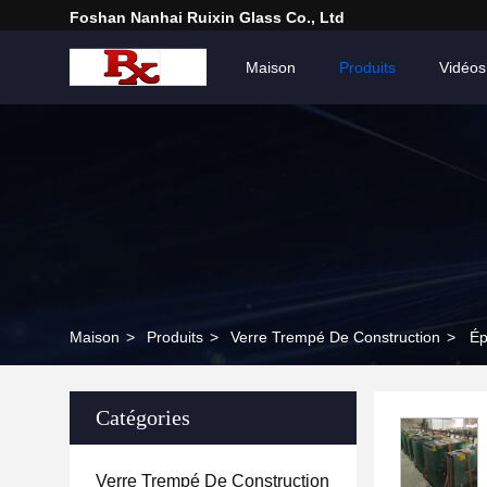
Foshan Nanhai Ruixin Glass Co., Ltd
Maison
Produits
Vidéos
Maison
>
Produits
>
Verre Trempé De Construction
>
Ép
Catégories
Verre Trempé De Construction