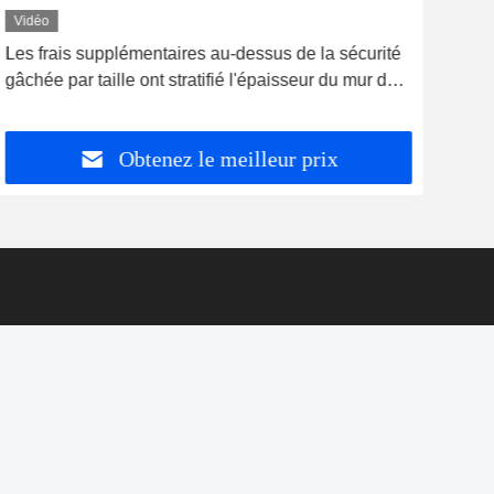
Vidéo
Vid
Les frais supplémentaires au-dessus de la sécurité
Con
gâchée par taille ont stratifié l'épaisseur du mur de
Tabl
verre 8-40mm
Faci
Obtenez le meilleur prix
Liens Rapides