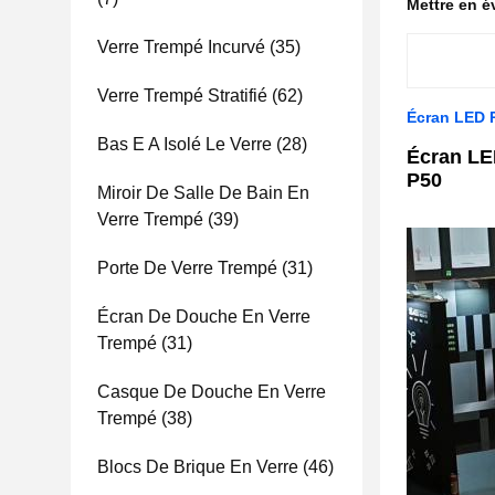
Mettre en 
Verre Trempé Incurvé
(35)
Verre Trempé Stratifié
(62)
Écran LED R
Bas E A Isolé Le Verre
(28)
Écran LED
P50
Miroir De Salle De Bain En
Verre Trempé
(39)
Porte De Verre Trempé
(31)
Écran De Douche En Verre
Trempé
(31)
Casque De Douche En Verre
Trempé
(38)
Blocs De Brique En Verre
(46)