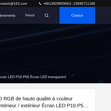
acewish@163.com
+8613929909663--13690711186
énements
Citation
French
r Écran LED P10-P50 Écran LED transparent
 RGB de haute qualité à couleur
 intérieur / extérieur Écran LED P10-P50