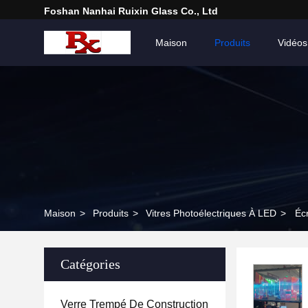
Foshan Nanhai Ruixin Glass Co., Ltd
Maison
Produits
Vidéos
Maison
>
Produits
>
Vitres Photoélectriques À LED
>
Éc
Catégories
Verre Trempé De Construction