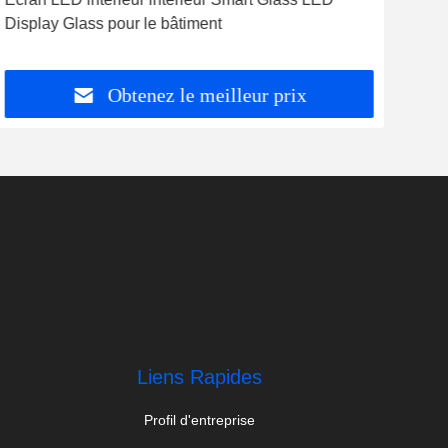
Display Glass pour le bâtiment
LED
P14
Obtenez le meilleur prix
Liens Rapides
Profil d'entreprise