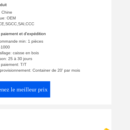
 transparent
duit
: Chine
ue: OEM
n: CE,SGCC,SAI,CCC
 paiement et d'expédition
commande min: 1 pièces
-1000
allage: caisse en bois
ison: 25 à 30 jours
 paiement: T/T
provisionnement: Container de 20' par mois
nez le meilleur prix