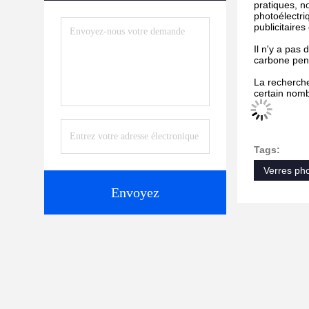
pratiques, n
photoélectriq
publicitaire
Il n'y a pas
carbone penda
La recherche
certain nomb
Tags:
Verres pho
Envoyez