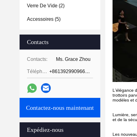
Verre De Vide
(2)
Accessoires
(5)
Contacts
Contacts:
Ms. Grace Zhou
Téléphone:
+8613929909663--13690711186
L'élégance d
trottoirs pa
modèles et d
Contactez-nous maintenant
Lumière, sem
et de la sécu
Expédiez-nous
Les nouveaux