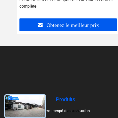
e
complète
Obtenez le meilleur prix
Produits
Verre trempé de construction