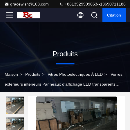
gracewish@163.com
+8613929909663--13690711186
Citation
Produits
Maison
>
Produits
>
Vitres Photoélectriques À LED
>
Verres
extérieurs intérieurs Panneaux d'affichage LED transparents
Écran LED Photoélectrique Verre P14 Verre mural