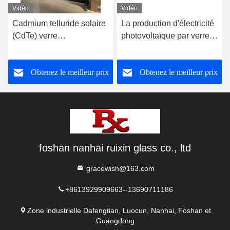
Vidéo
Vidéo
Cadmium telluride solaire
La production d'électricité
(CdTe) verre
photovoltaïque par verre
photovoltaïque comme
offre une production
matériau semi-conducteur
d'énergie pour les
Obtenez le meilleur prix
Obtenez le meilleur prix
pour la conversion
bâtiments
d'énergie solaire
foshan nanhai ruixin glass co., ltd
gracewish@163.com
+8613929909663--13690711186
Zone industrielle Dafengtian, Luocun, Nanhai, Foshan et
Guangdong