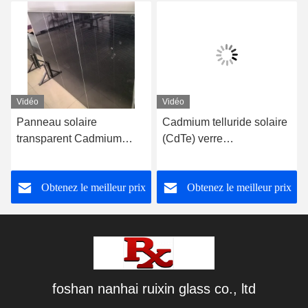
Vidéo
Vidéo
Panneau solaire
Cadmium telluride solaire
transparent Cadmium
(CdTe) verre
tellurure Génération
photovoltaïque comme
d'énergie Verre Bâtiment
matériau semi-conducteur
Obtenez le meilleur prix
Obtenez le meilleur prix
commercial Matériau de
pour la conversion
construction
d'énergie solaire
foshan nanhai ruixin glass co., ltd