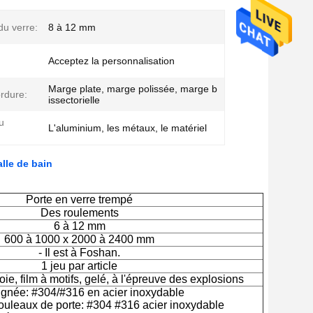
du verre:
8 à 12 mm
Acceptez la personnalisation
Marge plate, marge polissée, marge b
rdure:
issectorielle
u
L'aluminium, les métaux, le matériel
lle de bain
Porte en verre trempé
Des roulements
6 à 12 mm
600 à 1000 x 2000 à 2400 mm
- Il est à Foshan.
1 jeu par article
ie, film à motifs, gelé, à l'épreuve des explosions
ignée: #304/#316 en acier inoxydable
rouleaux de porte: #304 #316 acier inoxydable