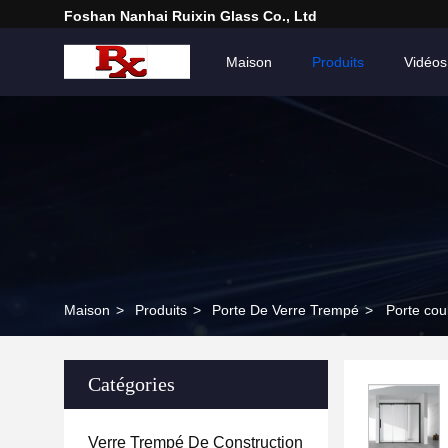
Foshan Nanhai Ruixin Glass Co., Ltd
Maison
Produits
Vidéos
Maison
>
Produits
>
Porte De Verre Trempé
>
Porte cou
Catégories
Verre Trempé De Construction