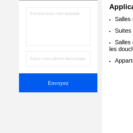
Applic
Salles 
Suites
Salles
les douc
Appart
Envoyez