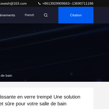
acewish@163.com
+8613929909663--13690711186
énements
Citation
French
 de bain
lissante en verre trempé Une solution
t sûre pour votre salle de bain