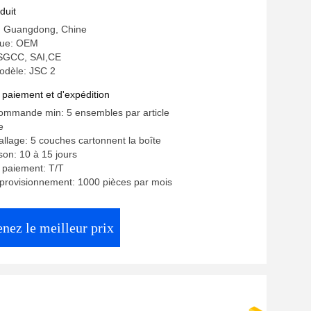
duit
e: Guangdong, Chine
ue: OEM
: SGCC, SAI,CE
dèle: JSC 2
 paiement et d'expédition
commande min: 5 ensembles par article
e
allage: 5 couches cartonnent la boîte
ison: 10 à 15 jours
 paiement: T/T
provisionnement: 1000 pièces par mois
nez le meilleur prix