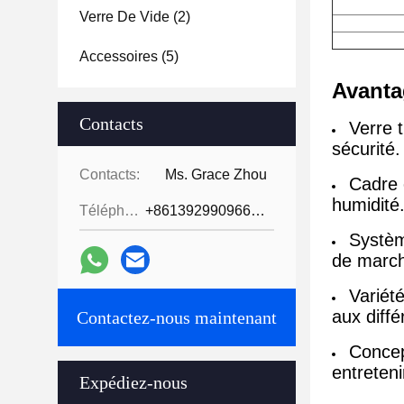
Verre De Vide
(2)
Accessoires
(5)
Avanta
Contacts
Verre 
sécurité.
Contacts:
Ms. Grace Zhou
Cadre e
humidité
Téléphone:
+8613929909663--13690711186
Systèm
de march
Variété
aux diff
Contactez-nous maintenant
Concept
entreteni
Expédiez-nous