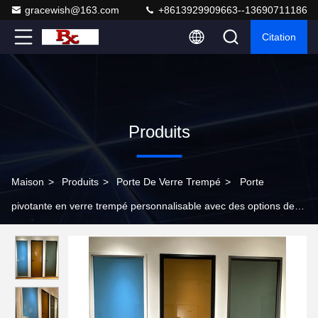
gracewish@163.com
+8613929909663--13690711186
Citation
Produits
Maison
>
Produits
>
Porte De Verre Trempé
>
Porte
pivotante en verre trempé personnalisable avec des options de
couleurs pour un design moderne