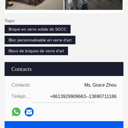
Tags:
Brique en verre solide de SGCC
Bloc personnalisable en verre d'art
Blocs de briques de verre d'art
Contacts
Contacts:
Ms. Grace Zhou
Téléphone:
+8613929909663--13690711186