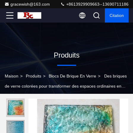
gracewish@163.com
+8613929909663--13690711186
Citation
Produits
Maison
>
Produits
>
Blocs De Brique En Verre
>
Des briques
de verre colorées pour transformer des espaces ordinaires en
chefs-d'œuvre artistiques