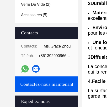
2Durabil
Verre De Vide
(2)
Matér
Accessoires
(5)
excellen
Envir
Contacts
pour les
Une l
Contacts:
Ms. Grace Zhou
et foncti
Téléphone:
+8613929909663--13690711186
3Diffusi
La concep
qui la re
4.Facile
Contactez-nous maintenant
La surfac
garde in
Expédiez-nous