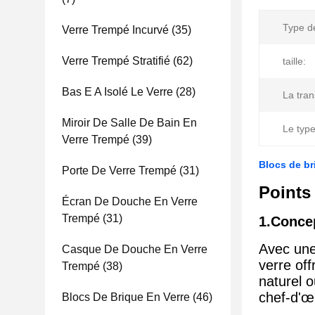
Type d
Verre Trempé Incurvé
(35)
Verre Trempé Stratifié
(62)
taille:
Bas E A Isolé Le Verre
(28)
La tra
Miroir De Salle De Bain En
Le type
Verre Trempé
(39)
Blocs de br
Porte De Verre Trempé
(31)
Points 
Écran De Douche En Verre
Trempé
(31)
1.Concep
Avec une 
Casque De Douche En Verre
verre off
Trempé
(38)
naturel o
chef-d'œ
Blocs De Brique En Verre
(46)