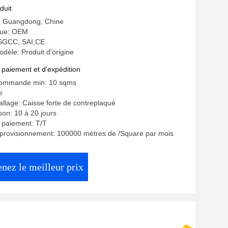
 conception
duit
e: Guangdong, Chine
ue: OEM
: SGCC, SAI,CE
èle: Produit d'origine
 paiement et d'expédition
commande min: 10 sqms
e
allage: Caisse forte de contreplaqué
ison: 10 à 20 jours
 paiement: T/T
pprovisionnement: 100000 mètres de /Square par mois
nez le meilleur prix