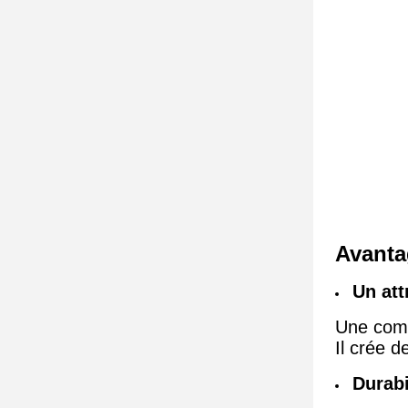
Avanta
Un att
Une combi
Il crée d
Durabi