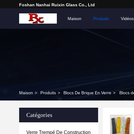
Foshan Nanhai Ruixin Glass Co., Ltd
Maison
Produits
Vidéos
Maison
>
Produits
>
Blocs De Brique En Verre
>
Blocs d
Catégories
Verre Trempé De Construction