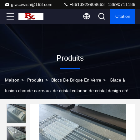
gracewish@163.com
+8613929909663--13690711186
Citation
Produits
Maison
>
Produits
>
Blocs De Brique En Verre
>
Glace à
fusion chaude carreaux de cristal colonne de cristal design créatif
hôtel centre commercial décoration verre art translucide