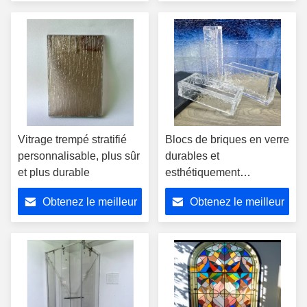
un design élégant
prix
prix
Durable et
personnalisable
Vitrage trempé stratifié
Blocs de briques en verre
personnalisable, plus sûr
durables et
et plus durable
esthétiquement
polyvalents pour des
Obtenez le meilleur
Obtenez le meilleur
applications intérieures
et extérieures
prix
prix