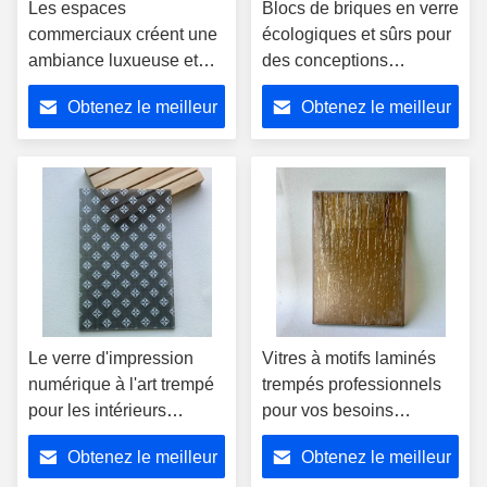
Les espaces
Blocs de briques en verre
commerciaux créent une
écologiques et sûrs pour
ambiance luxueuse et
des conceptions
unique avec les blocs de
élégantes et durables
Obtenez le meilleur
Obtenez le meilleur
briques de verre
prix
prix
Le verre d'impression
Vitres à motifs laminés
numérique à l'art trempé
trempés professionnels
pour les intérieurs
pour vos besoins
modernes et les espaces
professionnels
Obtenez le meilleur
Obtenez le meilleur
commerciaux Imprimer