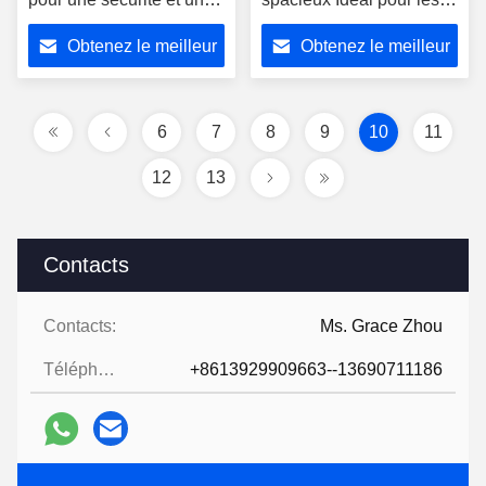
design esthétiques
résidences et les
Obtenez le meilleur
Obtenez le meilleur
améliorés
commerces
prix
prix
6
7
8
9
10
11
12
13
Contacts
Contacts:
Ms. Grace Zhou
Téléphone:
+8613929909663--13690711186