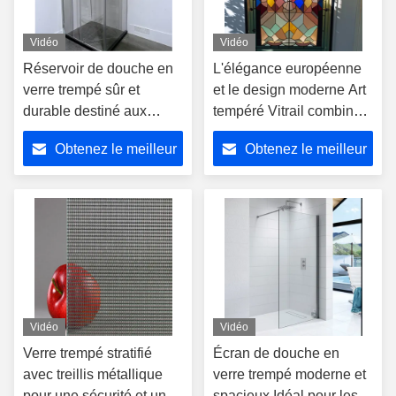
Vidéo
Vidéo
Réservoir de douche en
L'élégance européenne
verre trempé sûr et
et le design moderne Art
durable destiné aux
tempéré Vitrail combine
milieux résidentiels et
beauté intemporelle avec
Obtenez le meilleur
Obtenez le meilleur
commerciaux
des éléments
contemporains
prix
prix
Vidéo
Vidéo
Verre trempé stratifié
Écran de douche en
avec treillis métallique
verre trempé moderne et
pour une sécurité et un
spacieux Idéal pour les