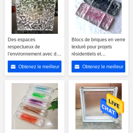
Des espaces
Blocs de briques en verre
respectueux de
texturé pour projets
l'environnement avec des
résidentiels et
blocs de briques de verre
commerciaux
Obtenez le meilleur
Obtenez le meilleur
qui améliorent la lumière
naturelle et réduisent la
prix
prix
consommation d'énergie