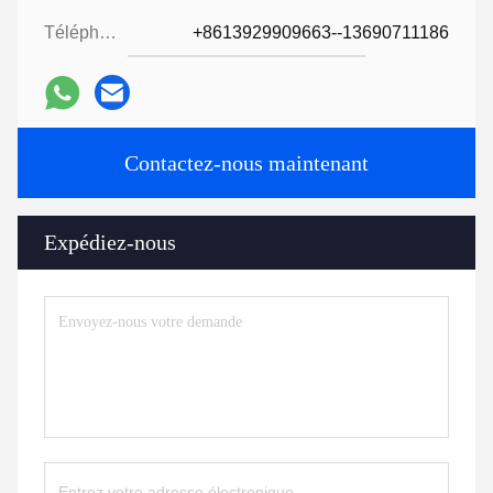
Téléphone:
+8613929909663--13690711186
Contactez-nous maintenant
Expédiez-nous