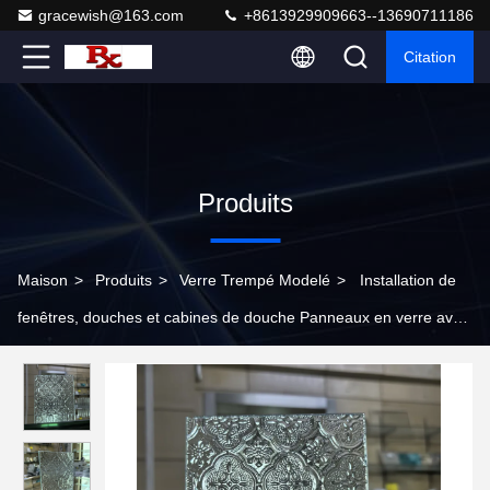
gracewish@163.com
+8613929909663--13690711186
Citation
Produits
Maison
>
Produits
>
Verre Trempé Modelé
>
Installation de
fenêtres, douches et cabines de douche Panneaux en verre avec
une transmission de la lumière de 91,60%