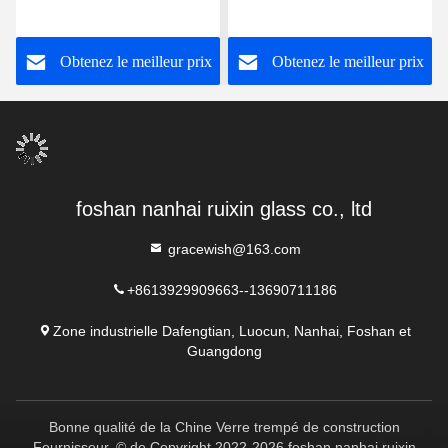
motif arc-en-ciel Satinlite
Super Blanc
Obtenez le meilleur prix
Obtenez le meilleur prix
foshan nanhai ruixin glass co., ltd
gracewish@163.com
+8613929909663--13690711186
Zone industrielle Dafengtian, Luocun, Nanhai, Foshan et
Guangdong
Bonne qualité de la Chine Verre trempé de construction
Fournisseur. © de Copyright 2022-2026 foshan nanhai ruixin