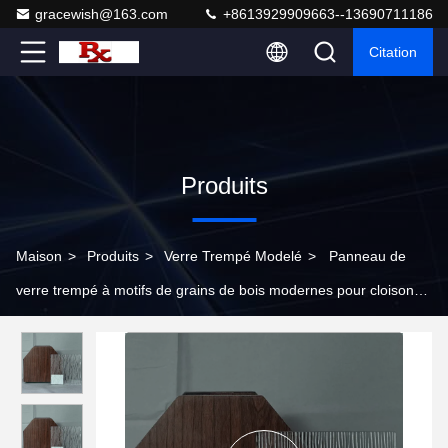
gracewish@163.com
+8613929909663--13690711186
Citation
Produits
Maison
>
Produits
>
Verre Trempé Modelé
>
Panneau de
verre trempé à motifs de grains de bois modernes pour cloisons
et décorations de bureaux