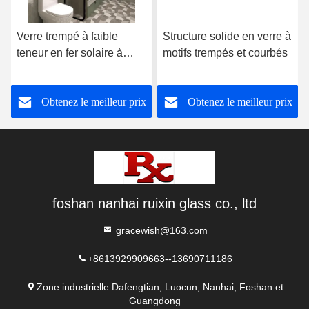
Verre trempé à faible
Structure solide en verre à
teneur en fer solaire à
motifs trempés et courbés
motif arc-en-ciel Satinlite
Super Blanc
Obtenez le meilleur prix
Obtenez le meilleur prix
foshan nanhai ruixin glass co., ltd
gracewish@163.com
+8613929909663--13690711186
Zone industrielle Dafengtian, Luocun, Nanhai, Foshan et
Guangdong