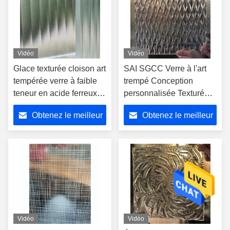
Vidéo
Vidéo
Glace texturée cloison art
SAI SGCC Verre à l'art
tempérée verre à faible
trempé Conception
teneur en acide ferreux
personnalisée Texturé
gravé
fusionné taché à chaud
Obtenez le meilleur
Obtenez le meilleur
prix
prix
Vidéo
Vidéo