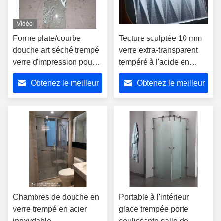
Vidéo
Forme plate/courbe
Tecture sculptée 10 mm
douche art séché trempé
verre extra-transparent
verre d'impression pour
tempéré à l'acide en
salle de douche
verre gravé en V étroit
Obtenez le meilleur
Obtenez le meilleur
prix
prix
Chambres de douche en
Portable à l'intérieur
verre trempé en acier
glace trempée porte
inoxydable
coulissante salle de