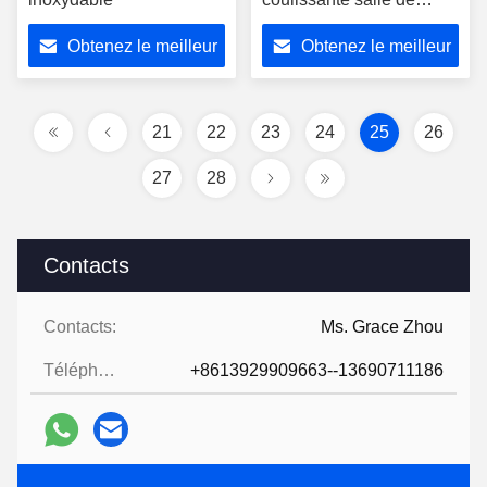
douche entière salle de
Obtenez le meilleur
Obtenez le meilleur
verre OEM
prix
prix
21
22
23
24
25
26
27
28
Contacts
Contacts:
Ms. Grace Zhou
Téléphone:
+8613929909663--13690711186