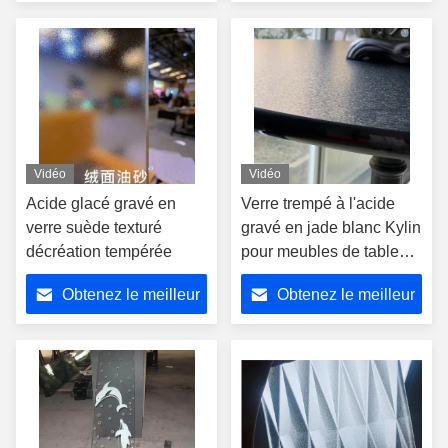
prix
prix
Vidéo
Vidéo
Acide glacé gravé en
Verre trempé à l'acide
verre suède texturé
gravé en jade blanc Kylin
décréation tempérée
pour meubles de table
Partitions intérieures
Obtenez le meilleur
Obtenez le meilleur
prix
prix