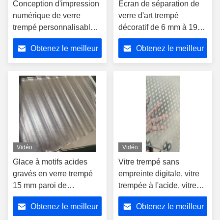
Conception d'impression
Écran de séparation de
numérique de verre
verre d'art trempé
trempé personnalisable à
décoratif de 6 mm à 19
l'acide AG SGCC
mm d'épaisseur
Obtenez le meilleur
Obtenez le meilleur
approuvée
prix
prix
Vidéo
Vidéo
Glace à motifs acides
Vitre trempé sans
gravés en verre trempé
empreinte digitale, vitre
15 mm paroi de
trempée à l'acide, vitre
séparation décorative
antidérapant, échelle à
Obtenez le meilleur
Obtenez le meilleur
épaisse
crayon plat