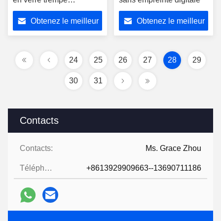
Économie d'espace
Obtenez le meilleur
Obtenez le meilleur
prix
prix
24
25
26
27
28
29
30
31
Contacts
Contacts:
Ms. Grace Zhou
Téléphone:
+8613929909663--13690711186