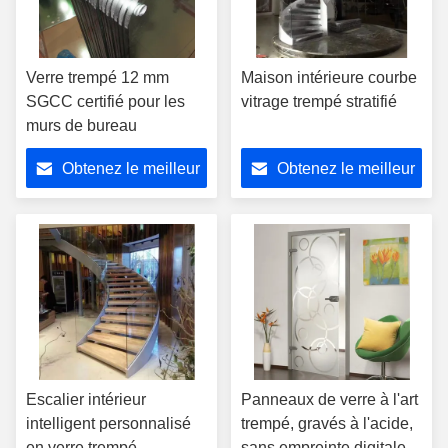
Verre trempé 12 mm
Maison intérieure courbe
SGCC certifié pour les
vitrage trempé stratifié
murs de bureau
Obtenez le meilleur
Obtenez le meilleur
prix
prix
Escalier intérieur
Panneaux de verre à l'art
intelligent personnalisé
trempé, gravés à l'acide,
en verre trempé
sans empreinte digitale