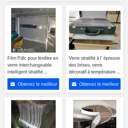
prix
prix
Film Pdlc pour fenêtre en
Verre stratifié à l' épreuve
verre interchangeable
des brises, verre
intelligent stratifié
décoratif à température
homologué CE
interne
Obtenez le meilleur
Obtenez le meilleur
prix
prix