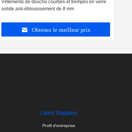
Vêtements de douche courbés et trempés en verre
Verr
solide anti-éblouissement de 8 mm
déc
Obtenez le meilleur prix
Liens Rapides
Profil d'entreprise