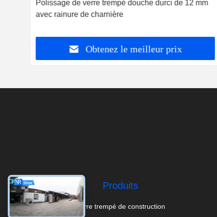
s
Polissage de verre trempé douche durci de 12 mm
avec rainure de charnière
Obtenez le meilleur prix
Produits
Verre trempé de construction