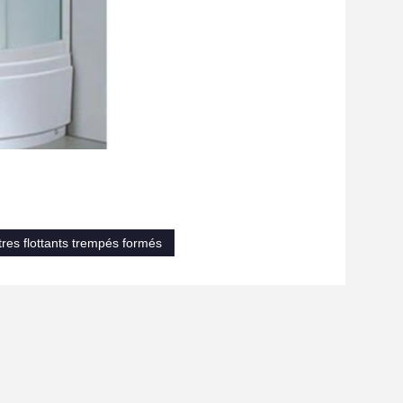
tres flottants trempés formés