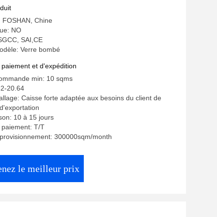
duit
e: FOSHAN, Chine
ue: NO
: SGCC, SAI,CE
dèle: Verre bombé
 paiement et d'expédition
commande min: 10 sqms
32-20.64
allage: Caisse forte adaptée aux besoins du client de
d'exportation
ison: 10 à 15 jours
 paiement: T/T
pprovisionnement: 300000sqm/month
nez le meilleur prix