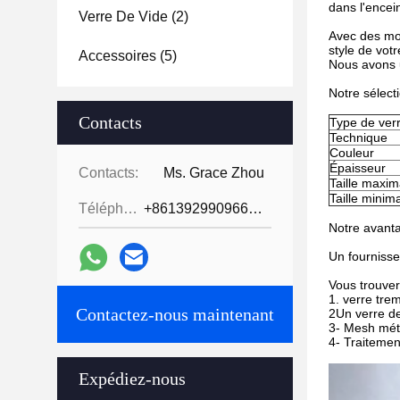
dans l'encei
Verre De Vide
(2)
Avec des mod
style de votr
Accessoires
(5)
Nous avons u
Notre sélect
Contacts
Type de ver
Technique
Couleur
Épaisseur
Contacts:
Ms. Grace Zhou
Taille maxim
Taille minim
Téléphone:
+8613929909663--13690711186
Notre avant
Un fournisse
Vous trouver
1. verre trem
Contactez-nous maintenant
2Un verre de
3- Mesh métal
4- Traitemen
Expédiez-nous