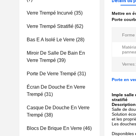
Détails du 
Verre Trempé Incurvé
(35)
Mettre en 
Porte courb
Verre Trempé Stratifié
(62)
Forme 
Bas E A Isolé Le Verre
(28)
Matéri
pannea
Miroir De Salle De Bain En
Verre Trempé
(39)
Verres:
Porte De Verre Trempé
(31)
Porte en ve
Écran De Douche En Verre
Trempé
(31)
Imple salle
stratifié
Description
Casque De Douche En Verre
Salle de dou
Solution éco
Trempé
(38)
et les propri
Les douches 
Blocs De Brique En Verre
(46)
Disponibles 