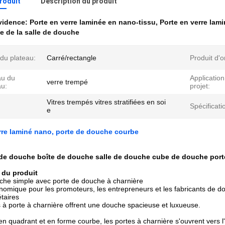
produit
Description du produit
évidence:
Porte en verre laminée en nano-tissu
,
Porte en verre lam
e de la salle de douche
du plateau:
Carré/rectangle
Produit d'o
au du
Application
verre trempé
u:
projet:
Vitres trempés vitres stratifiées en soi
Spécificati
e
rre laminé nano, porte de douche courbe
 de douche boîte de douche salle de douche cube de douche port
 du produit
che simple avec porte de douche à charnière
nomique pour les promoteurs, les entrepreneurs et les fabricants de d
étaires
à porte à charnière offrent une douche spacieuse et luxueuse.
en quadrant et en forme courbe, les portes à charnière s'ouvrent vers l'