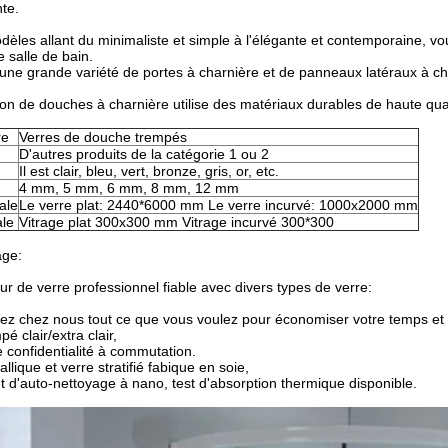
nte.
èles allant du minimaliste et simple à l'élégante et contemporaine, v
e salle de bain.
ne grande variété de portes à charnière et de panneaux latéraux à cho
ion de douches à charnière utilise des matériaux durables de haute quali
re
Verres de douche trempés
D'autres produits de la catégorie 1 ou 2
Il est clair, bleu, vert, bronze, gris, or, etc.
4 mm, 5 mm, 6 mm, 8 mm, 12 mm
ale
Le verre plat: 2440*6000 mm Le verre incurvé: 1000x2000 mm
ale
Vitrage plat 300x300 mm Vitrage incurvé 300*300
age:
ur de verre professionnel fiable avec divers types de verre:
ez chez nous tout ce que vous voulez pour économiser votre temps et v
pé clair/extra clair,
 confidentialité à commutation.
lique et verre stratifié fabique en soie,
t d'auto-nettoyage à nano, test d'absorption thermique disponible.