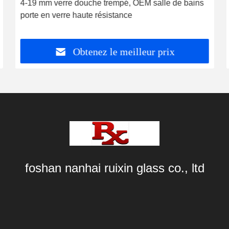
4-19 mm verre douche trempé, OEM salle de bains
porte en verre haute résistance
Obtenez le meilleur prix
foshan nanhai ruixin glass co., ltd