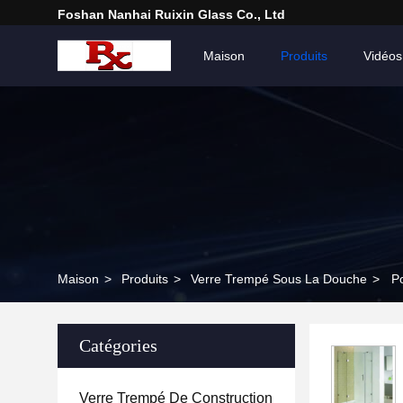
Foshan Nanhai Ruixin Glass Co., Ltd
Maison
Produits
Vidéos
Maison
>
Produits
>
Verre Trempé Sous La Douche
>
P
Catégories
Verre Trempé De Construction