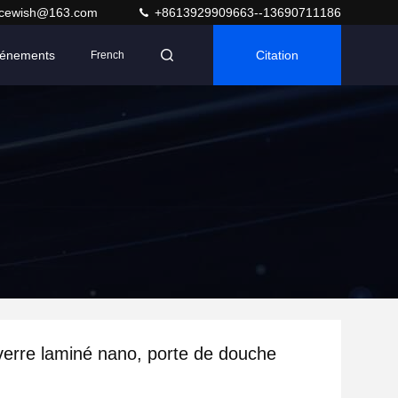
acewish@163.com
+8613929909663--13690711186
énements
Citation
French
verre laminé nano, porte de douche