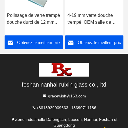
Polissage de verre trempé
4-19 mm verre douche
douche durci de 12 mm
trempé, OEM salle de
avec rainure de charnière
bains porte en verre haute
résistance
Obtenez le meilleur prix
Obtenez le meilleur prix
foshan nanhai ruixin glass co., ltd
gracewish@163.com
+8613929909663--13690711186
Zone industrielle Dafengtian, Luocun, Nanhai, Foshan et
Guangdong