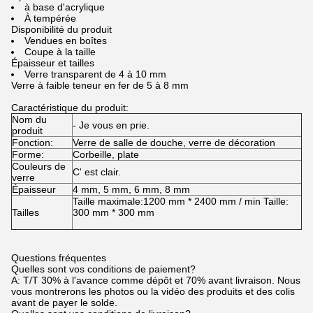
à base d'acrylique
À tempérée
Disponibilité du produit
Vendues en boîtes
Coupe à la taille
Épaisseur et tailles
Verre transparent de 4 à 10 mm
Verre à faible teneur en fer de 5 à 8 mm
Caractéristique du produit:
Nom du
- Je vous en prie.
produit
Fonction:
Verre de salle de douche, verre de décoration
Forme:
Corbeille, plate
Couleurs de
C' est clair.
verre
Épaisseur
4 mm, 5 mm, 6 mm, 8 mm
Taille maximale:1200 mm * 2400 mm / min Taille:
Tailles
300 mm * 300 mm
Questions fréquentes
Quelles sont vos conditions de paiement?
A: T/T 30% à l'avance comme dépôt et 70% avant livraison. Nous
vous montrerons les photos ou la vidéo des produits et des colis
avant de payer le solde.