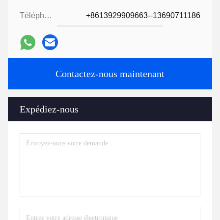
Téléphone:
+8613929909663--13690711186
Contactez-nous maintenant
Expédiez-nous