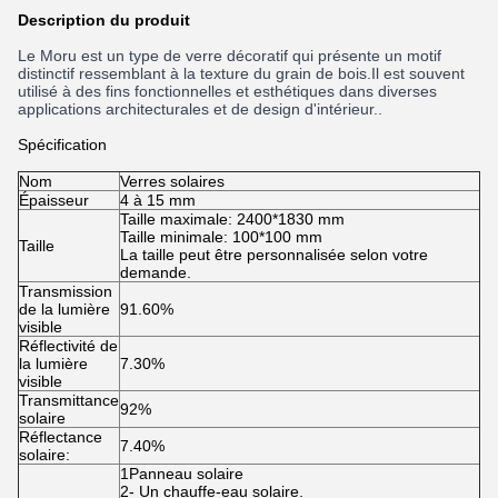
Description du produit
Le Moru est un type de verre décoratif qui présente un motif
distinctif ressemblant à la texture du grain de bois.Il est souvent
utilisé à des fins fonctionnelles et esthétiques dans diverses
applications architecturales et de design d'intérieur..
Spécification
Nom
Verres solaires
Épaisseur
4 à 15 mm
Taille maximale: 2400*1830 mm
Taille minimale: 100*100 mm
Taille
La taille peut être personnalisée selon votre
demande.
Transmission
de la lumière
91.60%
visible
Réflectivité de
la lumière
7.30%
visible
Transmittance
92%
solaire
Réflectance
7.40%
solaire:
1Panneau solaire
2- Un chauffe-eau solaire.