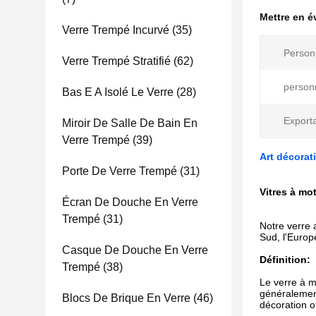
Mettre en 
Verre Trempé Incurvé
(35)
Personn
Verre Trempé Stratifié
(62)
personn
Bas E A Isolé Le Verre
(28)
Exporta
Miroir De Salle De Bain En
Verre Trempé
(39)
Art décorat
Porte De Verre Trempé
(31)
Vitres à mot
Écran De Douche En Verre
Trempé
(31)
Notre verre 
Sud, l'Europe
Casque De Douche En Verre
Définition:
Trempé
(38)
Le verre à m
généralement
Blocs De Brique En Verre
(46)
décoration o