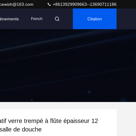
acewish@163.com
+8613929909663--13690711186
énements
Citation
French
tif verre trempé à flûte épaisseur 12
salle de douche