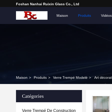
Foshan Nanhai Ruixin Glass Co., Ltd
Maison
Produits
Vidéos
Maison
>
Produits
>
Verre Trempé Modelé
>
Art décorat
Catégories
Verre Trempé De Construction