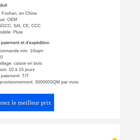
duit
e: Foshan, en Chine
ue: OEM
: SGCC, SAI, CE, CCC
dèle: Pluie
 paiement et d'expédition
commande min: 10sqm
30
allage: caisse en bois
ison: 10 à 15 jours
 paiement: T/T
pprovisionnement: 300000SQM par mois
nez le meilleur prix