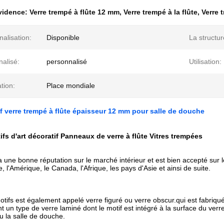
évidence:
Verre trempé à flûte 12 mm
,
Verre trempé à la flûte
,
Verre 
alisation:
Disponible
La structur
alisé:
personnalisé
Utilisation:
tion:
Place mondiale
if verre trempé à flûte épaisseur 12 mm pour salle de douche
ifs d'art décoratif Panneaux de verre à flûte Vitres trempées
a une bonne réputation sur le marché intérieur et est bien accepté sur
, l'Amérique, le Canada, l'Afrique, les pays d'Asie et ainsi de suite.
otifs est également appelé verre figuré ou verre obscur.qui est fabriqué
 un type de verre laminé dont le motif est intégré à la surface du verre
u la salle de douche.