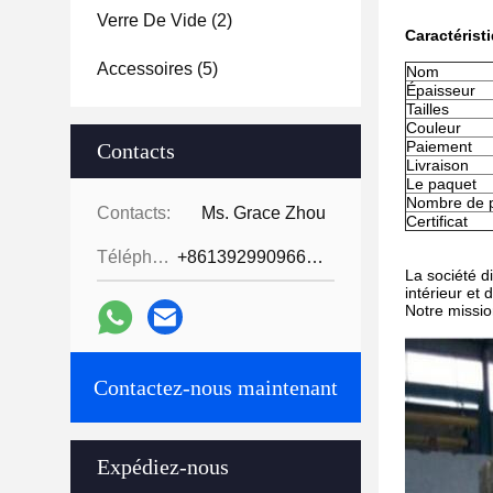
Verre De Vide
(2)
Caractérist
Accessoires
(5)
Nom
Épaisseur
Tailles
Couleur
Paiement
Contacts
Livraison
Le paquet
Nombre de 
Contacts:
Ms. Grace Zhou
Certificat
Téléphone:
+8613929909663--13690711186
La société d
intérieur et 
Notre mission
Contactez-nous maintenant
Expédiez-nous