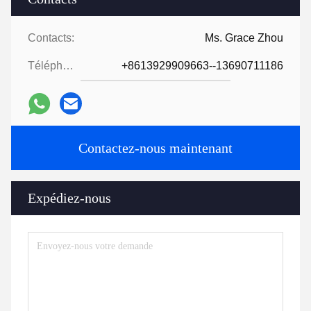
Contacts:
Ms. Grace Zhou
Téléphone:
+8613929909663--13690711186
Contactez-nous maintenant
Expédiez-nous