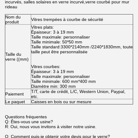
incurvés, salles solaires en verre incurvé,verre courbé pour mur
rideau
Nom du
Vitres trempées à courbe de sécurité
produit
Vitres plats:
Épaisseur: 3 à 19 mm
Taille maximale: personnaliser
Taille minimale: 50*50 mm
Taille standard:3300*2140mm /2240*1830mm, toute
taille peut être personnalisée
Taille du
verre ((mm)
Vitres courbes:
Épaisseur: 3 à 19 mm
Taille maximale: personnaliser
Taille minimale: 600 mm*400 mm
Diamètre min: 300 mm
T/T, carte de crédit, L/C, Western Union, Paypal,
Paiement
etc.
Le paquet
Caisses en bois ou sur mesure
Questions fréquentes
Q: Êtes-vous une usine?
R: Oui, nous vous invitons à visiter notre usine.
Q: Comment puis-je obtenir votre devis pour le verre?