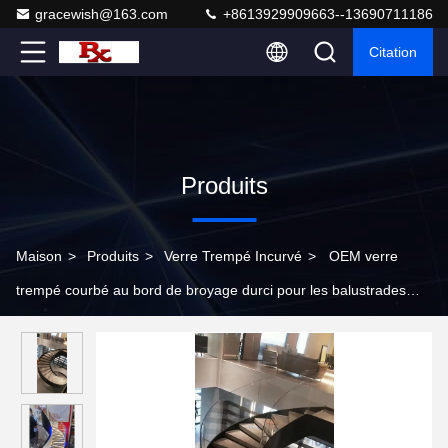
gracewish@163.com
+8613929909663--13690711186
Citation
Produits
Maison
>
Produits
>
Verre Trempé Incurvé
>
OEM verre
trempé courbé au bord de broyage durci pour les balustrades
d'escalier