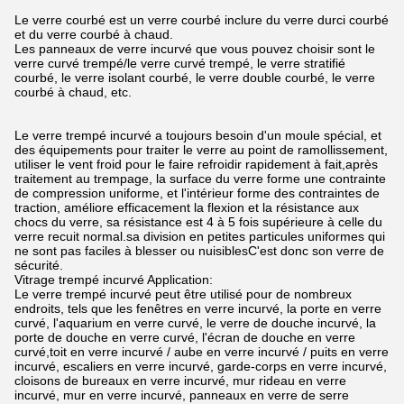
Le verre courbé est un verre courbé inclure du verre durci courbé
et du verre courbé à chaud.
Les panneaux de verre incurvé que vous pouvez choisir sont le
verre curvé trempé/le verre curvé trempé, le verre stratifié
courbé, le verre isolant courbé, le verre double courbé, le verre
courbé à chaud, etc.
Le verre trempé incurvé a toujours besoin d'un moule spécial, et
des équipements pour traiter le verre au point de ramollissement,
utiliser le vent froid pour le faire refroidir rapidement à fait,après
traitement au trempage, la surface du verre forme une contrainte
de compression uniforme, et l'intérieur forme des contraintes de
traction, améliore efficacement la flexion et la résistance aux
chocs du verre, sa résistance est 4 à 5 fois supérieure à celle du
verre recuit normal.sa division en petites particules uniformes qui
ne sont pas faciles à blesser ou nuisiblesC'est donc son verre de
sécurité.
Vitrage trempé incurvé Application:
Le verre trempé incurvé peut être utilisé pour de nombreux
endroits, tels que les fenêtres en verre incurvé, la porte en verre
curvé, l'aquarium en verre curvé, le verre de douche incurvé, la
porte de douche en verre curvé, l'écran de douche en verre
curvé,toit en verre incurvé / aube en verre incurvé / puits en verre
incurvé, escaliers en verre incurvé, garde-corps en verre incurvé,
cloisons de bureaux en verre incurvé, mur rideau en verre
incurvé, mur en verre incurvé, panneaux en verre de serre