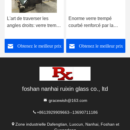
L'art de traverser les
Enorme verre trempé
angles droits: verre trempé
courbé renforcé par la
courbé à 90 degrés,
chaleur pour la
remodelant l'espace avec
construction
Obtenez le meilleur prix
Obtenez le meilleur prix
une esthétique sans faille
foshan nanhai ruixin glass co., ltd
gracewish@163.com
+8613929909663--13690711186
Zone industrielle Dafengtian, Luocun, Nanhai, Foshan et
Guangdong