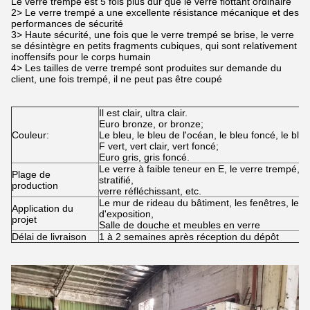
Le verre trempé est 5 fois plus dur que le verre flottant ordinaire
2> Le verre trempé a une excellente résistance mécanique et des
performances de sécurité
3> Haute sécurité, une fois que le verre trempé se brise, le verre
se désintègre en petits fragments cubiques, qui sont relativement
inoffensifs pour le corps humain
4> Les tailles de verre trempé sont produites sur demande du
client, une fois trempé, il ne peut pas être coupé
Il est clair, ultra clair.
Euro bronze, or bronze;
Couleur:
Le bleu, le bleu de l'océan, le bleu foncé, le bleu 
F vert, vert clair, vert foncé;
Euro gris, gris foncé.
Le verre à faible teneur en E, le verre trempé, le
Plage de
stratifié,
production
verre réfléchissant, etc.
Le mur de rideau du bâtiment, les fenêtres, les p
Application du
d'exposition,
projet
Salle de douche et meubles en verre
Délai de livraison
1 à 2 semaines après réception du dépôt