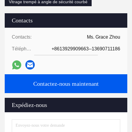
Vitrage trempé à angle de sécurité courbé
Contacts
Contacts:
Ms. Grace Zhou
Téléphone:
+8613929909663--13690711186
Contactez-nous maintenant
Expédiez-nous