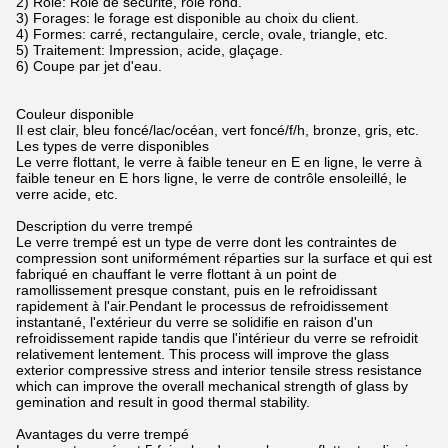
2) Rôle: Rôle de sécurité, rôle rond.
3) Forages: le forage est disponible au choix du client.
4) Formes: carré, rectangulaire, cercle, ovale, triangle, etc.
5) Traitement: Impression, acide, glaçage.
6) Coupe par jet d'eau.
Couleur disponible
Il est clair, bleu foncé/lac/océan, vert foncé/f/h, bronze, gris, etc.
Les types de verre disponibles
Le verre flottant, le verre à faible teneur en E en ligne, le verre à
faible teneur en E hors ligne, le verre de contrôle ensoleillé, le
verre acide, etc.
Description du verre trempé
Le verre trempé est un type de verre dont les contraintes de
compression sont uniformément réparties sur la surface et qui est
fabriqué en chauffant le verre flottant à un point de
ramollissement presque constant, puis en le refroidissant
rapidement à l'air.Pendant le processus de refroidissement
instantané, l'extérieur du verre se solidifie en raison d'un
refroidissement rapide tandis que l'intérieur du verre se refroidit
relativement lentement. This process will improve the glass
exterior compressive stress and interior tensile stress resistance
which can improve the overall mechanical strength of glass by
gemination and result in good thermal stability.
Avantages du verre trempé