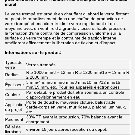
mural
Le verre trempé est produit en chauffant d' abord le verre flottant
au point de ramollissement dans une chaîne de production de
verre trempé.et ensuite refroidir le verre rapidement et en
moyenne avec un vent froid à grande vitesse et haute pression.
la formation d'une contrainte de compression uniforme sur la
surface du verre trempé et la contrainte de traction interne
améliorent efficacement la libération de flexion et d'impact.
Informations sur le produit:
Types de
Verres trempés
verre
R ≥ 1000 mm/8 ~ 12 mm R ≥ 1200 mm/15 ~ 19 mm R
Radius
≥ 2000 mm
3 mm/4 mm/5 mm/6 mm/8 mm/10 mm/12 mm/15
Épaisseur
mm/19 mm, etc. Pour les appareils électroniques
Par défaut, le produit doit être soumis à un contrôle
Couleur
d'approvisionnement en eau.
Porte de douche, mauvaise clôture, balustrade,
Application
garde-corps en verre, mur rideau, plafond lumineux,
du projet
etc.
30% TT avant la production, 70% balance avant le
Paiement
chargement.
Délai de
environ 15 jours après réception du dépôt.
livraison