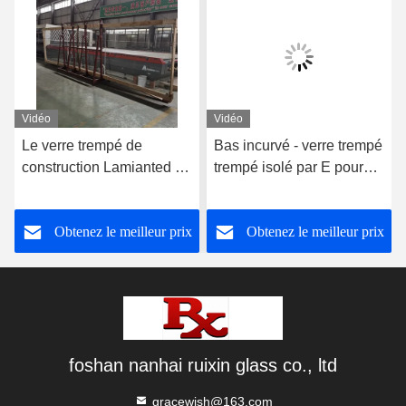
Vidéo
Vidéo
Le verre trempé de
Bas incurvé - verre trempé
construction Lamianted de
trempé isolé par E pour
grande taille
l'étalage et le congélateur
supplémentaire mure
Obtenez le meilleur prix
Obtenez le meilleur prix
l'épaisseur de 8mm
foshan nanhai ruixin glass co., ltd
gracewish@163.com