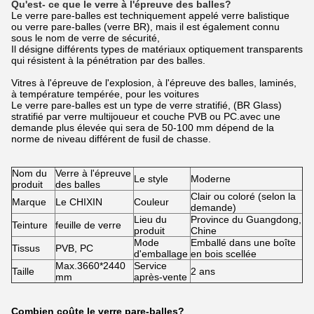
Qu'est- ce que le verre à l'épreuve des balles?
Le verre pare-balles est techniquement appelé verre balistique
ou verre pare-balles (verre BR), mais il est également connu
sous le nom de verre de sécurité,
Il désigne différents types de matériaux optiquement transparents
qui résistent à la pénétration par des balles.
Vitres à l'épreuve de l'explosion, à l'épreuve des balles, laminés,
à température tempérée, pour les voitures
Le verre pare-balles est un type de verre stratifié, (BR Glass)
stratifié par verre multijoueur et couche PVB ou PC.avec une
demande plus élevée qui sera de 50-100 mm dépend de la
norme de niveau différent de fusil de chasse.
Nom du
Verre à l'épreuve
Le style
Moderne
produit
des balles
Clair ou coloré (selon la
Marque
Le CHIXIN
Couleur
demande)
Lieu du
Province du Guangdong,
Teinture
feuille de verre
produit
Chine
Mode
Emballé dans une boîte
Tissus
PVB, PC
d'emballage
en bois scellée
Max.3660*2440
Service
Taille
2 ans
mm
après-vente
Combien coûte le verre pare-balles?