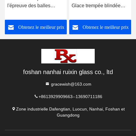
l'épreuve des balles
Glace trempée blindée
Protecteur ISO9001 OEM
Laminé
Obtenez le meilleur prix
Obtenez le meilleur prix
foshan nanhai ruixin glass co., ltd
gracewish@163.com
+8613929909663--13690711186
Zone industrielle Dafengtian, Luocun, Nanhai, Foshan et
Guangdong