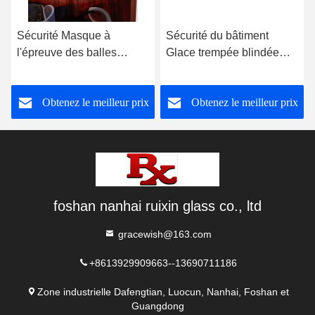
Sécurité Masque à
Sécurité du bâtiment
l'épreuve des balles
Glace trempée blindée
Protecteur ISO9001 OEM
Laminé
Obtenez le meilleur prix
Obtenez le meilleur prix
foshan nanhai ruixin glass co., ltd
gracewish@163.com
+8613929909663--13690711186
Zone industrielle Dafengtian, Luocun, Nanhai, Foshan et
Guangdong