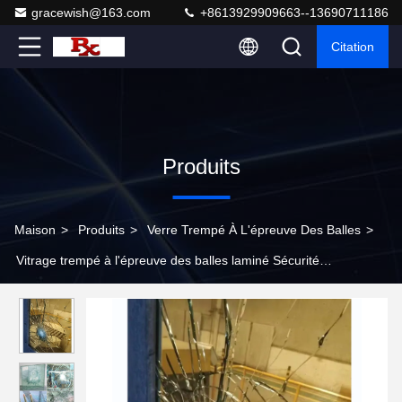
gracewish@163.com
+8613929909663--13690711186
Citation
Produits
Maison
>
Produits
>
Verre Trempé À L'épreuve Des Balles
>
Vitrage trempé à l'épreuve des balles laminé Sécurité
extrêmement élevée pour les avions