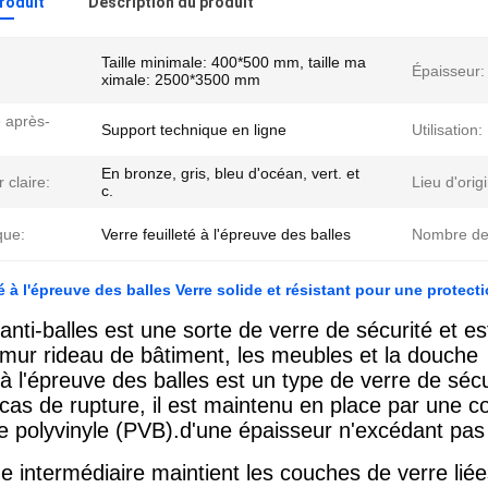
produit
Description du produit
Taille minimale: 400*500 mm, taille ma
Épaisseur:
ximale: 2500*3500 mm
 après-
Support technique en ligne
Utilisation:
En bronze, gris, bleu d'océan, vert. et
 claire:
Lieu d'orig
c.
que:
Verre feuilleté à l'épreuve des balles
Nombre de
é à l'épreuve des balles Verre solide et résistant pour une protec
anti-balles est une sorte de verre de sécurité et es
e mur rideau de bâtiment, les meubles et la douche
à l'épreuve des balles est un type de verre de sécur
 cas de rupture, il est maintenu en place par une 
de polyvinyle (PVB).d'une épaisseur n'excédant pa
e intermédiaire maintient les couches de verre liée