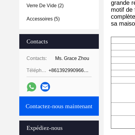
grande r
Verre De Vide
(2)
motif de 
complète
Accessoires
(5)
sa maison
Contacts
Contacts:
Ms. Grace Zhou
Téléphone:
+8613929909663--13690711186
Contactez-nous maintenant
Expédiez-nous