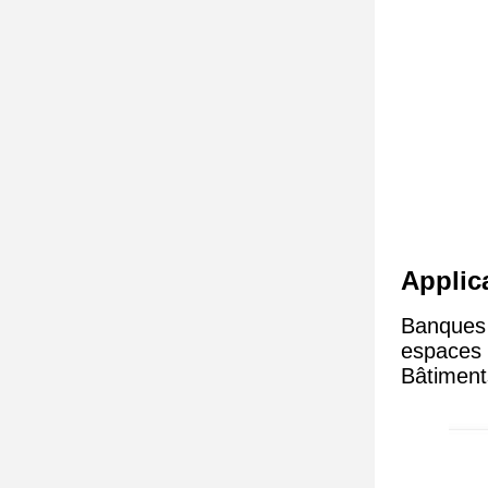
Applic
Banques 
espaces c
Bâtiments