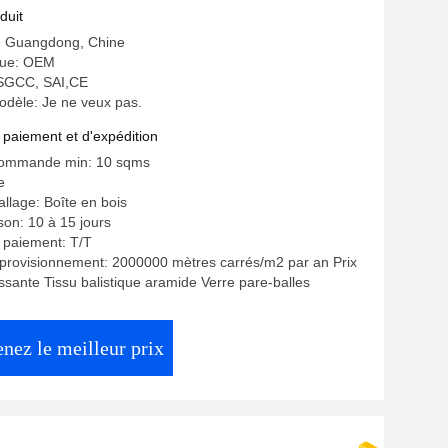
duit
e: Guangdong, Chine
ue: OEM
: SGCC, SAI,CE
dèle: Je ne veux pas.
 paiement et d'expédition
commande min: 10 sqms
e
allage: Boîte en bois
ison: 10 à 15 jours
 paiement: T/T
provisionnement: 2000000 mètres carrés/m2 par an Prix
issante Tissu balistique aramide Verre pare-balles
nez le meilleur prix