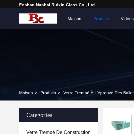
Foshan Nanhai Ruixin Glass Co., Ltd
Maison
Produits
Vidéos
Maison
>
Produits
>
Verre Trempé À L'épreuve Des Balle
Catégories
Verre Trempé De Construction