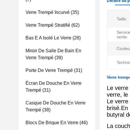
Détails du 
Verre Trempé Incurvé
(35)
Taille:
Verre Trempé Stratifié
(62)
Service
vente:
Bas E A Isolé Le Verre
(28)
Couleur
Miroir De Salle De Bain En
Verre Trempé
(39)
Techni
Porte De Verre Trempé
(31)
Verre tremp
Écran De Douche En Verre
Le verre 
Trempé
(31)
verre, l
Le verre 
Casque De Douche En Verre
brisé.En
Trempé
(38)
butyral 
Blocs De Brique En Verre
(46)
La couch