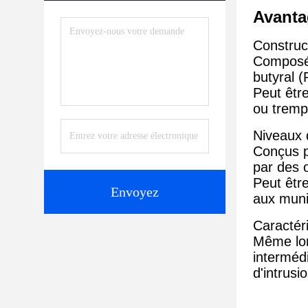
Avanta
Construc
Composé 
butyral (
Peut être
ou trempé
Niveaux 
Conçus po
par des o
Peut êtr
Envoyez
aux muni
Caractéri
Même lor
intermédi
d'intrusio