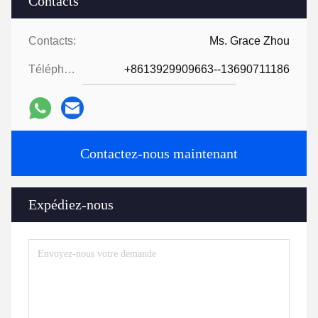
Contacts
Contacts:
Ms. Grace Zhou
Téléphone:
+8613929909663--13690711186
Contactez-nous maintenant
Expédiez-nous