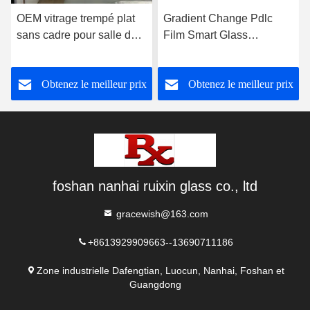
OEM vitrage trempé plat
Gradient Change Pdlc
sans cadre pour salle de
Film Smart Glass
douche
personnalisé pour le mur
de bureau
Obtenez le meilleur prix
Obtenez le meilleur prix
foshan nanhai ruixin glass co., ltd
gracewish@163.com
+8613929909663--13690711186
Zone industrielle Dafengtian, Luocun, Nanhai, Foshan et
Guangdong