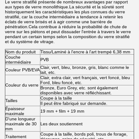
Le verre stratifié présente de nombreux avantages par rapport
aux types de verre monolithique.La sécurité et la sûreté sont
historiquement les caractéristiques les plus connues du verre
stratifié, car la couche intermédiaire a tendance à retenir les
éclats de verre brisés et à agir comme une barrière de
pénétration.Cela contribue à réduire la probabilité de chute de
verre sur les piétons et peut dissuader l'entrée à travers le verre
pendant un certain temps selon la composition du verre stratifié
et du système de vitrage.
Nom du produit
Tissu/Laminé à l'encre à l'art trempé 6,38 mm
Couche
PVB
intermédiaire
Clair, vert, bleu, bronze, gris, blanc comme le
Couleur PVB/EVA
lait, etc.
Clair, extra clair, vert français, vert foncé, bleu
Ford, bleu foncé, etc.
Couleur du verre
Bronze, Euro Grey, etc. sont également
disponibles avec verre réfléchissant.
Coupe à la taille
Tailles
Il peut être fabriqué sur demande.
Épaisseur
19 mm + film + 19 mm
maximale
D'une longueur
maximale de 30
Les deux soutiennent
mm
Coupe à la taille, bords poli, trous de forage,
Traitement