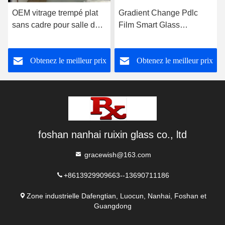
OEM vitrage trempé plat
Gradient Change Pdlc
sans cadre pour salle de
Film Smart Glass
douche
personnalisé pour le mur
de bureau
Obtenez le meilleur prix
Obtenez le meilleur prix
foshan nanhai ruixin glass co., ltd
gracewish@163.com
+8613929909663--13690711186
Zone industrielle Dafengtian, Luocun, Nanhai, Foshan et
Guangdong