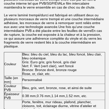
couche interne tel que PVB/SGP/EVALe film intercalaire
maintiendra le verre ensemble en cas de choc ou de chute.
Le verre laminé trempé/durci est fabriqué en utilisant deux ou
plusieurs morceaux de verre trempé et une couche intermédiaire
adhésive, les morceaux de verre à remorquer sont reliés entre
eux avec une technologie avancée.Une fois qu'une couche
intermédiaire PVB a été placée entre les feuilles de verreEn cas
de rupture, la couche est exposée à la chaleur et à la pression,
ce qui assure une adhérence complète du vinyle et du verre.les
fragments de verre restent liés à la couche intermédiaire en
plastique.
Bleu: bleu du ciel, bleu du lac, bleu foncé, bleu clair,
bleu océanique.
Gris: Euro gris; gris foncé, gris clair
Couleur
Vert: F. Vert (vert clair), vert foncé
Bronze: Bronze doré, bronze rouge
Rose, or, clair, etc.
Taille (en
Personnalisé
mm)
Couleur
Bleu, gris, vert, bronze, rose, et ainsi de suite
PVB
Épaisseur
0.38 mm,0.76 mm,1.14 mm,1.52 mm, etc.
PVB
Porte, fenêtre, mur rideau, plafond, plancher,
cloisons, toit, éclairage diurne, vitrine d'atelier et