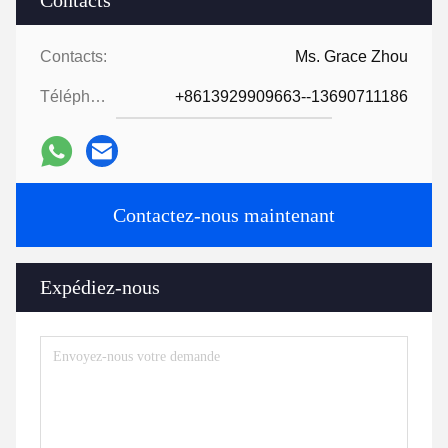
Contacts
Contacts:
Ms. Grace Zhou
Téléphone:
+8613929909663--13690711186
Contactez-nous maintenant
Expédiez-nous