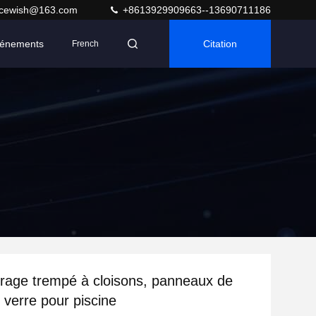
acewish@163.com
+8613929909663--13690711186
énements
Citation
French
rage trempé à cloisons, panneaux de
 verre pour piscine