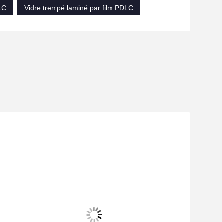
LC
Vidre trempé laminé par film PDLC