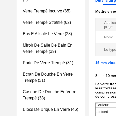
Détails du 
Verre Trempé Incurvé
(35)
Mettre en 
Verre Trempé Stratifié
(62)
Applica
projet:
Bas E A Isolé Le Verre
(28)
Nom:
Miroir De Salle De Bain En
Le type
Verre Trempé
(39)
Porte De Verre Trempé
(31)
15 mm vitra
Écran De Douche En Verre
8 mm 10 mm 
Trempé
(31)
Le verre tre
le refroidis
Casque De Douche En Verre
compression 
de compressi
Trempé
(38)
Couleur
Blocs De Brique En Verre
(46)
Le bord