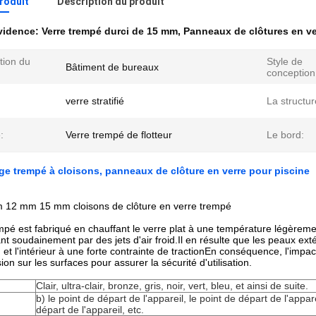
produit
Description du produit
évidence:
Verre trempé durci de 15 mm
,
Panneaux de clôtures en ve
tion du
Style de
Bâtiment de bureaux
conception
verre stratifié
La structur
:
Verre trempé de flotteur
Le bord:
ge trempé à cloisons, panneaux de clôture en verre pour piscine
12 mm 15 mm cloisons de clôture en verre trempé
mpé est fabriqué en chauffant le verre plat à une température légèreme
sant soudainement par des jets d'air froid.Il en résulte que les peaux ex
et l'intérieur à une forte contrainte de tractionEn conséquence, l'impac
on sur les surfaces pour assurer la sécurité d'utilisation.
Clair, ultra-clair, bronze, gris, noir, vert, bleu, et ainsi de suite.
b) le point de départ de l'appareil, le point de départ de l'appare
départ de l'appareil, etc.