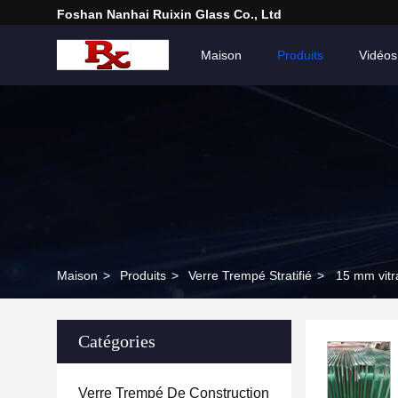
Foshan Nanhai Ruixin Glass Co., Ltd
Maison
Produits
Vidéos
Maison
>
Produits
>
Verre Trempé Stratifié
>
15 mm vitr
Catégories
Verre Trempé De Construction