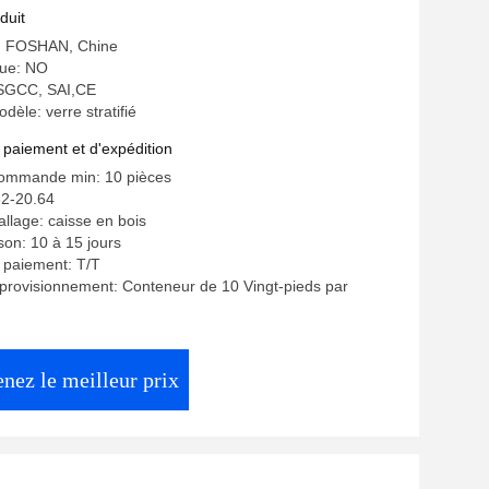
duit
e: FOSHAN, Chine
ue: NO
: SGCC, SAI,CE
èle: verre stratifié
 paiement et d'expédition
commande min: 10 pièces
32-20.64
allage: caisse en bois
ison: 10 à 15 jours
 paiement: T/T
provisionnement: Conteneur de 10 Vingt-pieds par
nez le meilleur prix