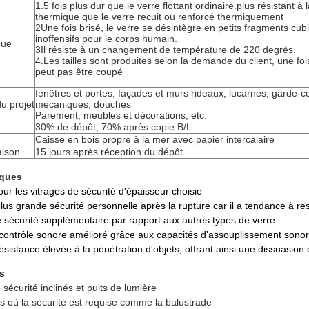
1.5 fois plus dur que le verre flottant ordinaire.plus résistant à 
thermique que le verre recuit ou renforcé thermiquement
2Une fois brisé, le verre se désintègre en petits fragments cub
inoffensifs pour le corps humain.
que
3Il résiste à un changement de température de 220 degrés.
4.Les tailles sont produites selon la demande du client, une foi
peut pas être coupé
fenêtres et portes, façades et murs rideaux, lucarnes, garde-co
du projet
mécaniques, douches
Parement, meubles et décorations, etc.
30% de dépôt, 70% après copie B/L
Caisse en bois propre à la mer avec papier intercalaire
aison
15 jours après réception du dépôt
iques
our les vitrages de sécurité d'épaisseur choisie
lus grande sécurité personnelle après la rupture car il a tendance à rest
e sécurité supplémentaire par rapport aux autres types de verre
 contrôle sonore amélioré grâce aux capacités d'assouplissement sonor
ésistance élevée à la pénétration d'objets, offrant ainsi une dissuasion e
s
 sécurité inclinés et puits de lumière
ts où la sécurité est requise comme la balustrade