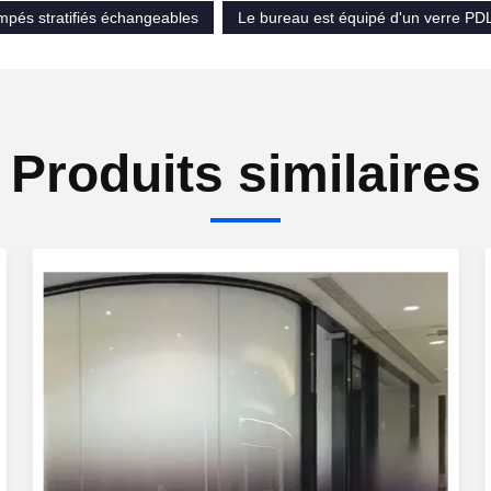
mpés stratifiés échangeables
Le bureau est équipé d'un verre PD
Produits similaires