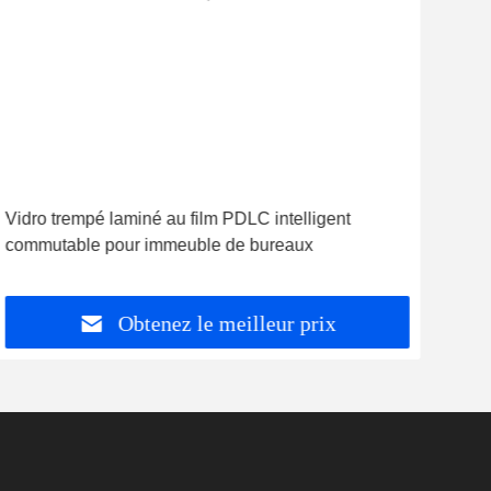
Vidro trempé laminé au film PDLC intelligent
5mm
commutable pour immeuble de bureaux
Priv
Obtenez le meilleur prix