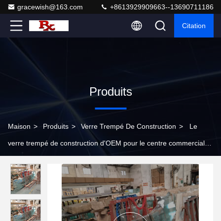
gracewish@163.com
+8613929909663--13690711186
Citation
Produits
Maison
>
Produits
>
Verre Trempé De Construction
>
Le
verre trempé de construction d'OEM pour le centre commercial
de luxe soulève des escalators et des promenades mobiles