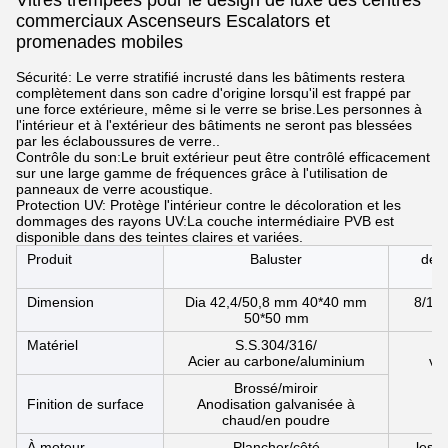
Vitres trempées pour le design de luxe des centres
commerciaux Ascenseurs Escalators et
promenades mobiles
Sécurité: Le verre stratifié incrusté dans les bâtiments restera
complètement dans son cadre d'origine lorsqu'il est frappé par
une force extérieure, même si le verre se brise.Les personnes à
l'intérieur et à l'extérieur des bâtiments ne seront pas blessées
par les éclaboussures de verre..
Contrôle du son:Le bruit extérieur peut être contrôlé efficacement
sur une large gamme de fréquences grâce à l'utilisation de
panneaux de verre acoustique.
Protection UV: Protège l'intérieur contre le décoloration et les
dommages des rayons UV:La couche intermédiaire PVB est
disponible dans des teintes claires et variées.
Produit
Baluster
de v
Dimension
Dia 42,4/50,8 mm 40*40 mm
8/10
50*50 mm
Matériel
S.S.304/316/
Acier au carbone/aluminium
ver
Brossé/miroir
Finition de surface
Anodisation galvanisée à
chaud/en poudre
À moteur
Plancher/côté
les 