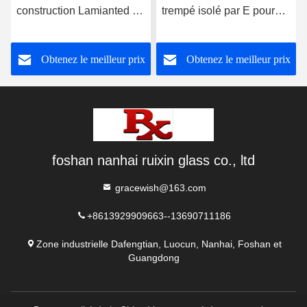
construction Lamianted de
trempé isolé par E pour
grande taille
l'étalage et le congélateur
supplémentaire mure
Obtenez le meilleur prix
Obtenez le meilleur prix
l'épaisseur de 8mm
foshan nanhai ruixin glass co., ltd
gracewish@163.com
+8613929909663--13690711186
Zone industrielle Dafengtian, Luocun, Nanhai, Foshan et
Guangdong