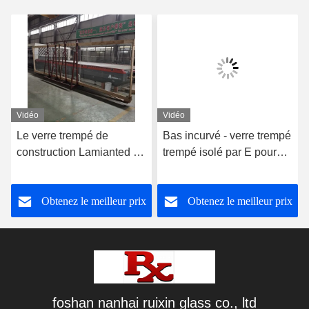
Vidéo
Vidéo
Le verre trempé de
Bas incurvé - verre trempé
construction Lamianted de
trempé isolé par E pour
grande taille
l'étalage et le congélateur
supplémentaire mure
Obtenez le meilleur prix
Obtenez le meilleur prix
l'épaisseur de 8mm
foshan nanhai ruixin glass co., ltd