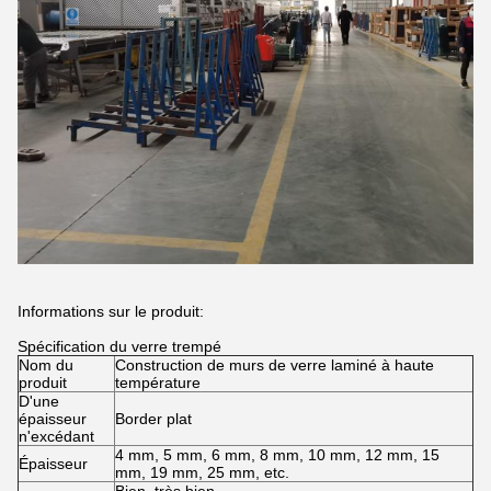
Informations sur le produit:
Spécification du verre trempé
Nom du
Construction de murs de verre laminé à haute
produit
température
D'une
épaisseur
Border plat
n'excédant
4 mm, 5 mm, 6 mm, 8 mm, 10 mm, 12 mm, 15
Épaisseur
mm, 19 mm, 25 mm, etc.