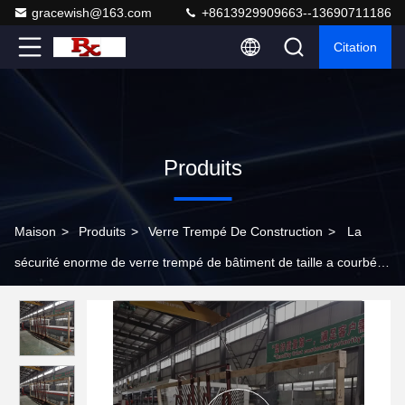
gracewish@163.com
+8613929909663--13690711186
Citation
Produits
Maison
>
Produits
>
Verre Trempé De Construction
>
La
sécurité enorme de verre trempé de bâtiment de taille a courbé
l'épaisseur plate de Windows 19mm