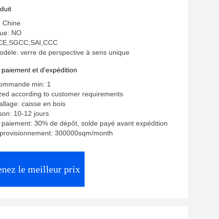
duit
: Chine
ue: NO
n: CE,SGCC,SAI,CCC
dèle: verre de perspective à sens unique
 paiement et d'expédition
commande min: 1
zed according to customer requirements
allage: caisse en bois
ison: 10-12 jours
 paiement: 30% de dépôt, solde payé avant expédition
pprovisionnement: 300000sqm/month
nez le meilleur prix