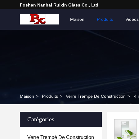
Foshan Nanhai Ruixin Glass Co., Ltd
Maison
Produits
Vidéos
Maison
>
Produits
>
Verre Trempé De Construction
>
4 
Catégories
Verre Trempé De Construction