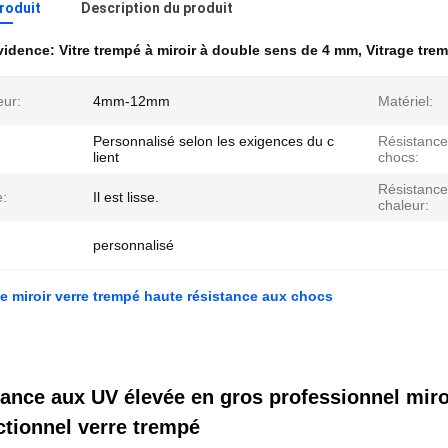
produit
Description du produit
évidence:
Vitre trempé à miroir à double sens de 4 mm
,
Vitrage tre
eur:
4mm-12mm
Matériel:
Personnalisé selon les exigences du c
Résistance
lient
chocs:
Résistance
e:
Il est lisse.
chaleur:
personnalisé
 miroir verre trempé haute résistance aux chocs
ance aux UV élevée en gros professionnel miro
ctionnel verre trempé