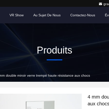
gr
VR Show
Au Sujet De Nous
Contactez-Nous
Év
Produits
mm double miroir verre trempé haute résistance aux chocs
4 mm doub
aux choc