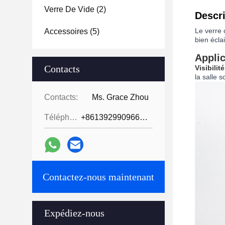
Verre De Vide
(2)
Descri
Le verre 
Accessoires
(5)
bien écla
Applic
Contacts
Visibilit
la salle 
Contacts:
Ms. Grace Zhou
Téléphone:
+8613929909663--13690711186
Contactez-nous maintenant
Expédiez-nous