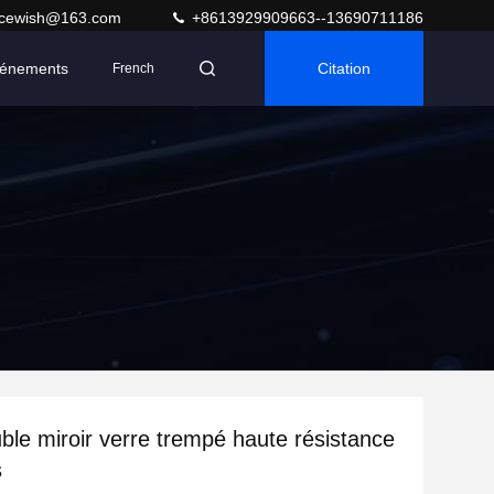
acewish@163.com
+8613929909663--13690711186
énements
Citation
French
le miroir verre trempé haute résistance
s