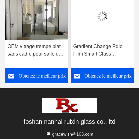
OEM vitrage trempé plat
Gradient Change Pdlc
sans cadre pour salle de
Film Smart Glass
douche
personnalisé pour le mur
de bureau
Obtenez le meilleur prix
Obtenez le meilleur prix
foshan nanhai ruixin glass co., ltd
gracewish@163.com