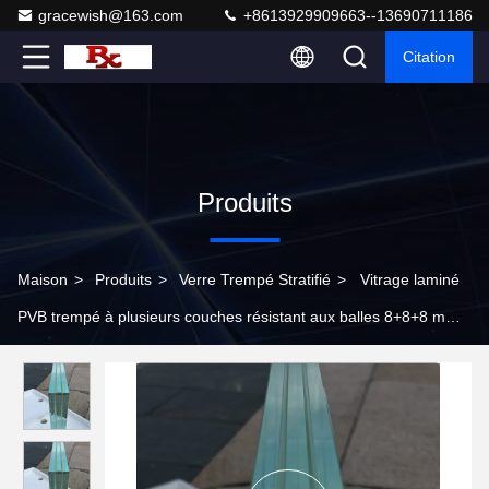
gracewish@163.com
+8613929909663--13690711186
Citation
Produits
Maison
>
Produits
>
Verre Trempé Stratifié
>
Vitrage laminé
PVB trempé à plusieurs couches résistant aux balles 8+8+8 mm
Épaisseur bord poli