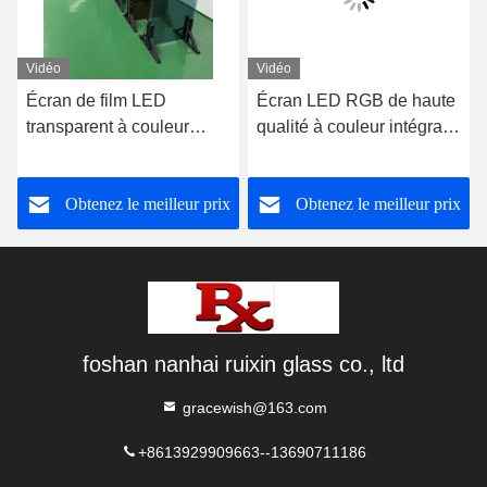
Vidéo
Vidéo
Écran de film LED
Écran LED RGB de haute
transparent à couleur
qualité à couleur intégrale
entière
intérieur / extérieur Écran
LED P10-P50 Écran LED
Obtenez le meilleur prix
Obtenez le meilleur prix
transparent
foshan nanhai ruixin glass co., ltd
gracewish@163.com
+8613929909663--13690711186