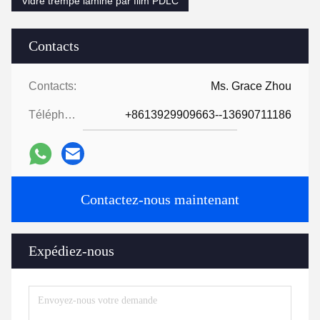
Vidre trempé laminé par film PDLC
Contacts
Contacts:
Ms. Grace Zhou
Téléphone:
+8613929909663--13690711186
Contactez-nous maintenant
Expédiez-nous