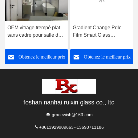
OEM vitrage trempé plat
Gradient Change Pdlc
sans cadre pour salle de
Film Smart Glass
douche
personnalisé pour le mur
de bureau
Obtenez le meilleur prix
Obtenez le meilleur prix
foshan nanhai ruixin glass co., ltd
gracewish@163.com
+8613929909663--13690711186