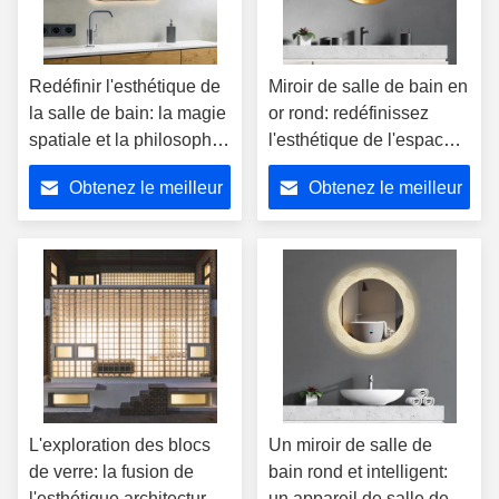
Redéfinir l'esthétique de
Miroir de salle de bain en
la salle de bain: la magie
or rond: redéfinissez
spatiale et la philosophie
l'esthétique de l'espace,
de vie des miroirs de
éclairez la vie
Obtenez le meilleur
Obtenez le meilleur
salle de bain intelligents
quotidienne raffinée
prix
prix
L'exploration des blocs
Un miroir de salle de
de verre: la fusion de
bain rond et intelligent:
l'esthétique architecturale
un appareil de salle de