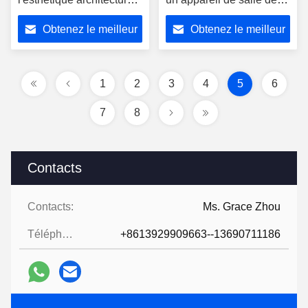
et de la fonctionnalité
bain élégant et de haute
Obtenez le meilleur
Obtenez le meilleur
technologie
prix
prix
1
2
3
4
5
6
7
8
Contacts
Contacts:
Ms. Grace Zhou
Téléphone:
+8613929909663--13690711186