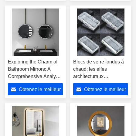
prix
prix
Exploring the Charm of
Blocs de verre fondus à
Bathroom Mirrors: A
chaud: les elfes
Comprehensive Analysis
architecturaux
of Advantages and
remodelent l'esthétique
Obtenez le meilleur
Obtenez le meilleur
Diverse Application
spatiale
Scenarios
prix
prix