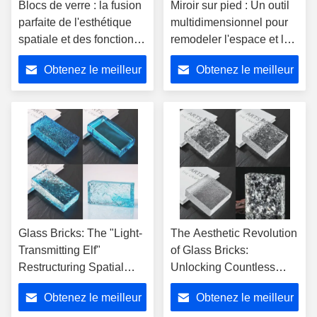
Blocs de verre : la fusion
Miroir sur pied : Un outil
parfaite de l'esthétique
multidimensionnel pour
spatiale et des fonctions
remodeler l'espace et la
pratiques
vie
Obtenez le meilleur
Obtenez le meilleur
prix
prix
Glass Bricks: The "Light-
The Aesthetic Revolution
Transmitting Elf"
of Glass Bricks:
Restructuring Spatial
Unlocking Countless
Aesthetics
Amazing Ways to
Obtenez le meilleur
Obtenez le meilleur
Transform Spaces