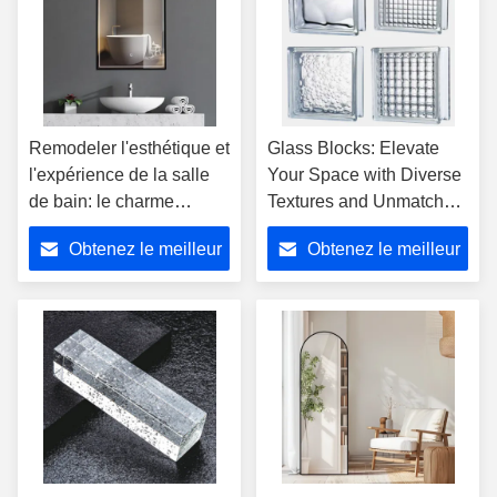
Remodeler l'esthétique et
Glass Blocks: Elevate
l'expérience de la salle
Your Space with Diverse
de bain: le charme
Textures and Unmatched
multidimensionnel des
Style
Obtenez le meilleur
Obtenez le meilleur
miroirs intelligents de la
salle de bain
prix
prix