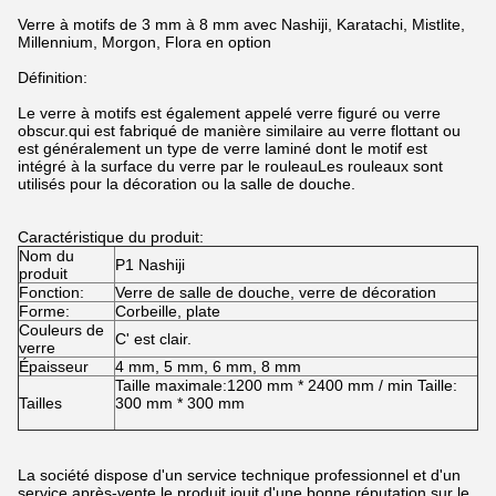
Verre à motifs de 3 mm à 8 mm avec Nashiji, Karatachi, Mistlite,
Millennium, Morgon, Flora en option
Définition:
Le verre à motifs est également appelé verre figuré ou verre
obscur.qui est fabriqué de manière similaire au verre flottant ou
est généralement un type de verre laminé dont le motif est
intégré à la surface du verre par le rouleauLes rouleaux sont
utilisés pour la décoration ou la salle de douche.
Caractéristique du produit:
Nom du
P1 Nashiji
produit
Fonction:
Verre de salle de douche, verre de décoration
Forme:
Corbeille, plate
Couleurs de
C' est clair.
verre
Épaisseur
4 mm, 5 mm, 6 mm, 8 mm
Taille maximale:1200 mm * 2400 mm / min Taille:
Tailles
300 mm * 300 mm
La société dispose d'un service technique professionnel et d'un
service après-vente,le produit jouit d'une bonne réputation sur le