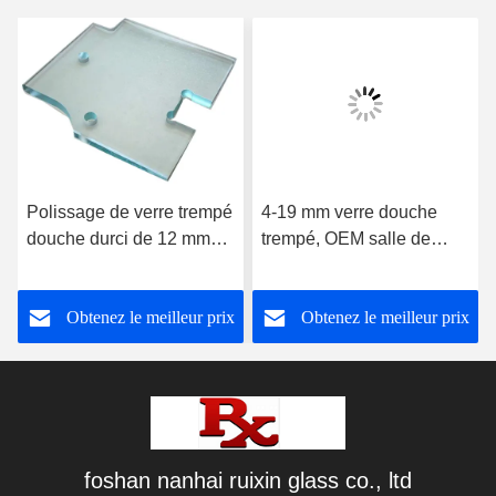
Polissage de verre trempé
4-19 mm verre douche
douche durci de 12 mm
trempé, OEM salle de
avec rainure de charnière
bains porte en verre haute
résistance
Obtenez le meilleur prix
Obtenez le meilleur prix
foshan nanhai ruixin glass co., ltd