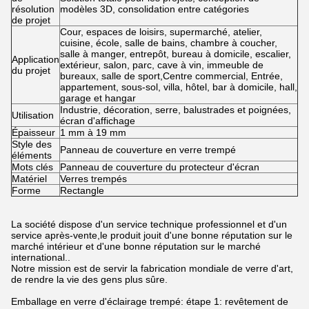
résolution
modèles 3D, consolidation entre catégories
de projet
Cour, espaces de loisirs, supermarché, atelier,
cuisine, école, salle de bains, chambre à coucher,
salle à manger, entrepôt, bureau à domicile, escalier,
Application
extérieur, salon, parc, cave à vin, immeuble de
du projet
bureaux, salle de sport,Centre commercial, Entrée,
appartement, sous-sol, villa, hôtel, bar à domicile, hall,
garage et hangar
Industrie, décoration, serre, balustrades et poignées,
Utilisation
écran d'affichage
Épaisseur
1 mm à 19 mm
Style des
Panneau de couverture en verre trempé
éléments
Mots clés
Panneau de couverture du protecteur d'écran
Matériel
Verres trempés
Forme
Rectangle
La société dispose d'un service technique professionnel et d'un
service après-vente,le produit jouit d'une bonne réputation sur le
marché intérieur et d'une bonne réputation sur le marché
international..
Notre mission est de servir la fabrication mondiale de verre d'art,
de rendre la vie des gens plus sûre.
Emballage en verre d'éclairage trempé: étape 1: revêtement de