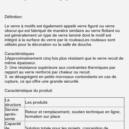
Définition:
Le verre à motifs est également appelé verre figuré ou verre
obscur.qui est fabriqué de manière similaire au verre flottant ou
est généralement un type de verre laminé dont le motif est
intégré à la surface du verre par le rouleauLes rouleaux sont
utilisés pour la décoration ou la salle de douche.
Caractéristiques
1Approximativement cinq fois plus résistant que le verre recuit de
même épaisseur.
2- Une résistance supérieure aux contraintes thermiques par
rapport au verre renforcé par chaleur ou recuit.
3. se désagrègent en petits morceaux contondants en cas de
rupture, ce qui offre une grande sécurité.
Caractéristique du produit:
La
Les produits
structure
Service
Retour et remplacement, soutien technique en ligne,
après-
formation sur place
vente
Capacité
de
Solution totale pour les projets, conception de