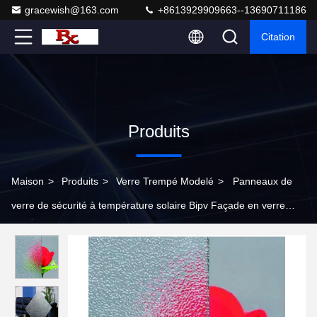
gracewish@163.com
+8613929909663--13690711186
Citation
Produits
Maison
>
Produits
>
Verre Trempé Modelé
>
Panneaux de
verre de sécurité à température solaire Bipv Façade en verre
trempé pour bâtiment