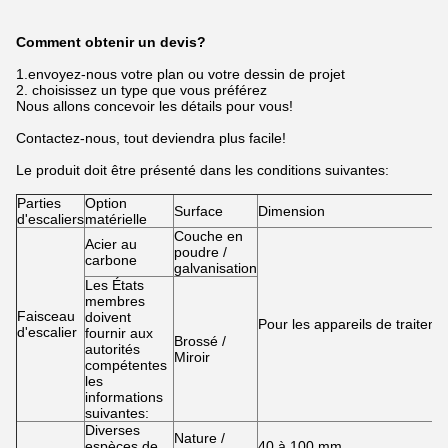
Comment obtenir un devis?
1.envoyez-nous votre plan ou votre dessin de projet
2. choisissez un type que vous préférez
Nous allons concevoir les détails pour vous!
Contactez-nous, tout deviendra plus facile!
Le produit doit être présenté dans les conditions suivantes:
Parties
Option
Surface
Dimension
d'escaliers
matérielle
Couche en
Acier au
poudre /
carbone
galvanisation
Les États
membres
Faisceau
doivent
Pour les appareils de traitem
d'escalier
fournir aux
Brossé /
autorités
Miroir
compétentes
les
informations
suivantes:
Diverses
Nature /
espèces de
40 à 100 mm