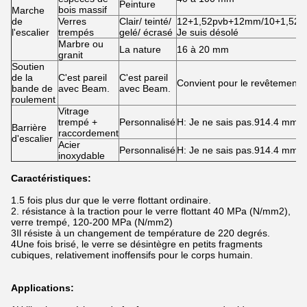
Peinture
bois massif
Marche
de
Verres
Clair/ teinté/
12+1,52pvb+12mm/10+1,52
l'escalier
trempés
gelé/ écrasé
Je suis désolé
Marbre ou
La nature
16 à 20 mm
granit
Soutien
de la
C'est pareil
C'est pareil
Convient pour le revêtement
bande de
avec Beam.
avec Beam.
roulement
Vitrage
trempé +
Personnalisé
H: Je ne sais pas.914.4 mm 
Barrière
raccordement
d'escalier
Acier
Personnalisé
H: Je ne sais pas.914.4 mm 
inoxydable
Caractéristiques:
1.5 fois plus dur que le verre flottant ordinaire.
2. résistance à la traction pour le verre flottant 40 MPa (N/mm2),
verre trempé, 120-200 MPa (N/mm2)
3Il résiste à un changement de température de 220 degrés.
4Une fois brisé, le verre se désintègre en petits fragments
cubiques, relativement inoffensifs pour le corps humain.
Applications: