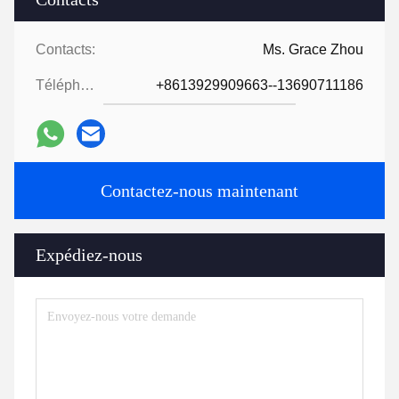
Contacts:
Ms. Grace Zhou
Téléphone:
+8613929909663--13690711186
Contactez-nous maintenant
Expédiez-nous