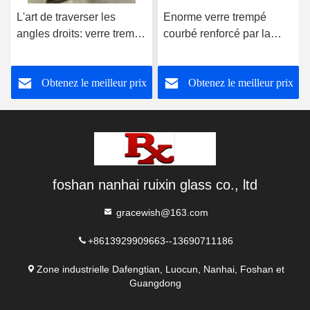
L'art de traverser les
Enorme verre trempé
angles droits: verre trempé
courbé renforcé par la
courbé à 90 degrés,
chaleur pour la
remodelant l'espace avec
construction
Obtenez le meilleur prix
Obtenez le meilleur prix
une esthétique sans faille
foshan nanhai ruixin glass co., ltd
gracewish@163.com
+8613929909663--13690711186
Zone industrielle Dafengtian, Luocun, Nanhai, Foshan et
Guangdong