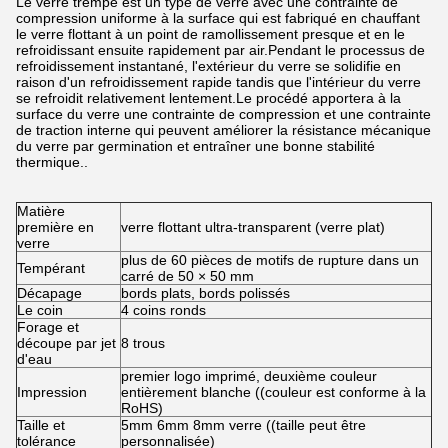
Le verre trempé est un type de verre avec une contrainte de
compression uniforme à la surface qui est fabriqué en chauffant
le verre flottant à un point de ramollissement presque et en le
refroidissant ensuite rapidement par air.Pendant le processus de
refroidissement instantané, l'extérieur du verre se solidifie en
raison d'un refroidissement rapide tandis que l'intérieur du verre
se refroidit relativement lentement.Le procédé apportera à la
surface du verre une contrainte de compression et une contrainte
de traction interne qui peuvent améliorer la résistance mécanique
du verre par germination et entraîner une bonne stabilité
thermique..
Matière
première en
verre flottant ultra-transparent (verre plat)
verre
plus de 60 pièces de motifs de rupture dans un
Tempérant
carré de 50 × 50 mm
Décapage
bords plats, bords polissés
Le coin
4 coins ronds
Forage et
découpe par jet
8 trous
d'eau
premier logo imprimé, deuxième couleur
Impression
entièrement blanche ((couleur est conforme à la
RoHS)
Taille et
5mm 6mm 8mm verre ((taille peut être
tolérance
personnalisée)