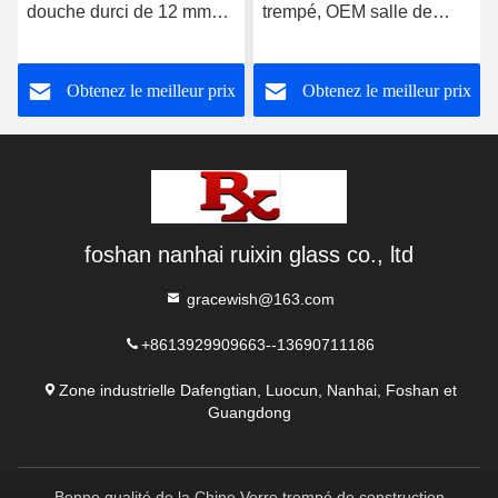
douche durci de 12 mm
trempé, OEM salle de
avec rainure de charnière
bains porte en verre haute
résistance
Obtenez le meilleur prix
Obtenez le meilleur prix
foshan nanhai ruixin glass co., ltd
gracewish@163.com
+8613929909663--13690711186
Zone industrielle Dafengtian, Luocun, Nanhai, Foshan et
Guangdong
Bonne qualité de la Chine Verre trempé de construction