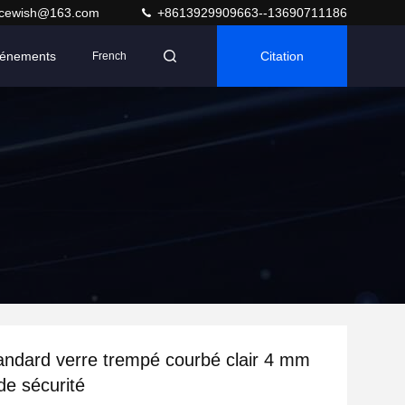
acewish@163.com
+8613929909663--13690711186
énements
Citation
French
ndard verre trempé courbé clair 4 mm
de sécurité