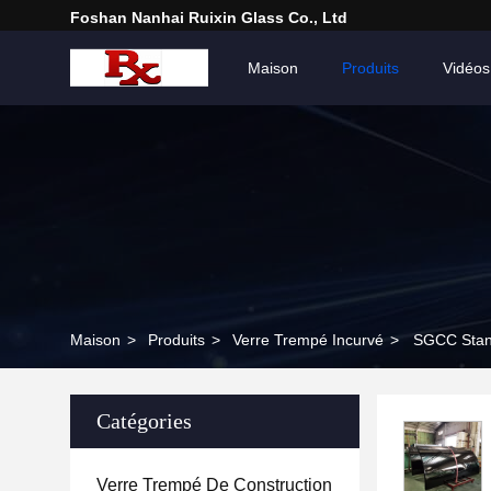
Foshan Nanhai Ruixin Glass Co., Ltd
Maison
Produits
Vidéos
Maison
>
Produits
>
Verre Trempé Incurvé
>
SGCC Stand
Catégories
Verre Trempé De Construction