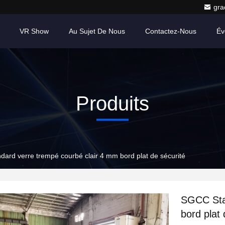
gr
VR Show
Au Sujet De Nous
Contactez-Nous
Év
Produits
ard verre trempé courbé clair 4 mm bord plat de sécurité
SGCC Sta
bord plat 