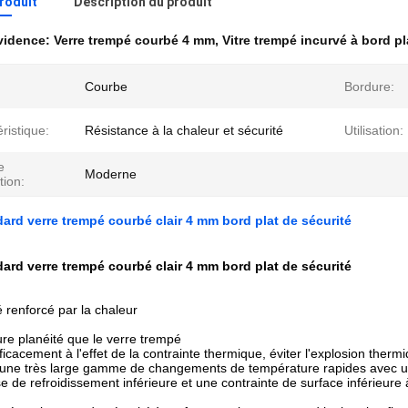
produit
Description du produit
évidence:
Verre trempé courbé 4 mm
,
Vitre trempé incurvé à bord pl
Courbe
Bordure:
ristique:
Résistance à la chaleur et sécurité
Utilisation:
e
Moderne
tion:
rd verre trempé courbé clair 4 mm bord plat de sécurité
rd verre trempé courbé clair 4 mm bord plat de sécurité
 renforcé par la chaleur
re planéité que le verre trempé
fficacement à l'effet de la contrainte thermique, éviter l'explosion therm
à une très large gamme de changements de température rapides avec u
se de refroidissement inférieure et une contrainte de surface inférieure