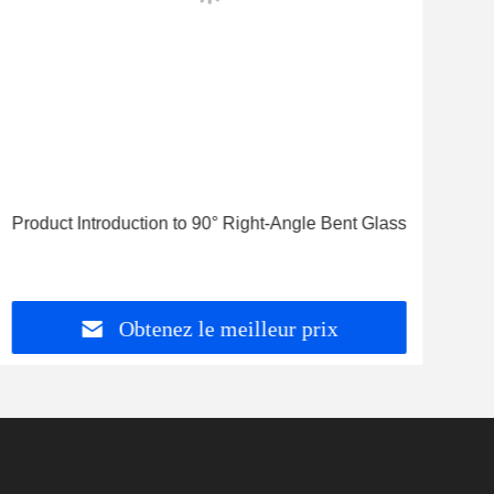
Product Introduction to 90° Right-Angle Bent Glass
Pann
posi
Obtenez le meilleur prix