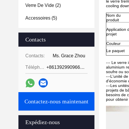
le verre tre
Verre De Vide
(2)
cooling down
Nom du
Accessoires
(5)
produit
Application 
projet
Contacts
Couleur
Le paquet
Contacts:
Ms. Grace Zhou
--- Le verre
Téléphone:
+8613929909663--13690711186
aluminium re
soufre ou sce
---L'unité d
d'économie d
---Les unités
projets de b
besoins de c
pour obtenir
Contactez-nous maintenant
Expédiez-nous