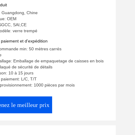
duit
e: Guangdong, Chine
ue: OEM
: SGCC, SAI,CE
dèle: verre trempé
 paiement et d'expédition
commande min: 50 mètres carrés
e
allage: Emballage de empaquetage de caisses en bois
laqué de sécurité de détails
ison: 10 à 15 jours
 paiement: L/C, T/T
provisionnement: 1000 pièces par mois
nez le meilleur prix