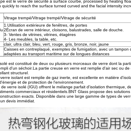
mpé est le verre de sécurité à surface courbe, processed by heating float
 quickly to reach the surface turned curved and the facial intensity i
Vitrage trempé/Vitrage trempé/Vitrage de sécurité
1.Utilisation extérieure de fenêtres, de portes
du
2Écran de verre intérieur, cloisons, balustrades, salle de douche.
3- Ventes de vitrines, vitrines, étagères
4- Les meubles, la table, etc.
clair, ultra clair, bleu, vert, rouge, gris, bronze, noir, jaune
Caisses en contreplaqué, exemptes de fumigation, avec un tampon de
adaptées au transport maritime sur de longues distances
 isolé est constitué de deux ou plusieurs morceaux de verre dont la par
mpli d'un séchoir.La partie creuse en verre est remplie d'air sec ou de g
llant structurel.
e verre isolant est remplie de gaz inerte, est excellente en matière d'i
'énergie et de protection de l'environnement.
 de verre isolé (IGU) offrent le mélange parfait d'isolation thermique, de
âtiments commerciaux et résidentiels.BNT Glass propose des solution
onstruction exacts. Disponible dans une large gamme de types de verr
 un devis immédiat.