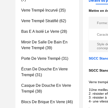
Détails du 
Verre Trempé Incurvé
(35)
Mettre en 
Verre Trempé Stratifié
(62)
Forme:
Bas E A Isolé Le Verre
(28)
Caracté
Miroir De Salle De Bain En
Style d
Verre Trempé
(39)
concep
Porte De Verre Trempé
(31)
SGCC Standa
Écran De Douche En Verre
SGCC Standa
Trempé
(31)
Verre trempé
Casque De Douche En Verre
1Une meilleu
Trempé
(38)
2. résister e
3. résister 
4- une vites
Blocs De Brique En Verre
(46)